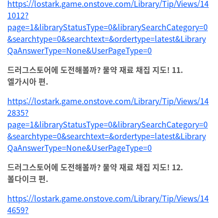
https://lostark.game.onstove.com/Library/Tip/Views/14
1012?
page=1&libraryStatusType=0&librarySearchCategory=0
&searchtype=0&searchtext=&ordertype=latest&Library
QaAnswerType=None&UserPageType=0
드러그스토어에 도전해볼까? 물약 재료 채집 지도! 11.
엘가시아 편.
https://lostark.game.onstove.com/Library/Tip/Views/14
2835?
page=1&libraryStatusType=0&librarySearchCategory=0
&searchtype=0&searchtext=&ordertype=latest&Library
QaAnswerType=None&UserPageType=0
드러그스토어에 도전해볼까? 물약 재료 채집 지도! 12.
볼다이크 편.
https://lostark.game.onstove.com/Library/Tip/Views/14
4659?