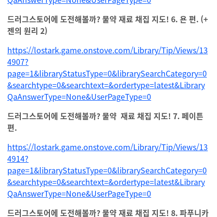
드러그스토어에 도전해볼까? 물약 재료 채집 지도! 6. 욘 편. (+
젠의 원리 2)
https://lostark.game.onstove.com/Library/Tip/Views/13
4907?
page=1&libraryStatusType=0&librarySearchCategory=0
&searchtype=0&searchtext=&ordertype=latest&Library
QaAnswerType=None&UserPageType=0
드러그스토어에 도전해볼까? 물약 재료 채집 지도! 7. 페이튼
편.
https://lostark.game.onstove.com/Library/Tip/Views/13
4914?
page=1&libraryStatusType=0&librarySearchCategory=0
&searchtype=0&searchtext=&ordertype=latest&Library
QaAnswerType=None&UserPageType=0
드러그스토어에 도전해볼까? 물약 재료 채집 지도! 8. 파푸니카