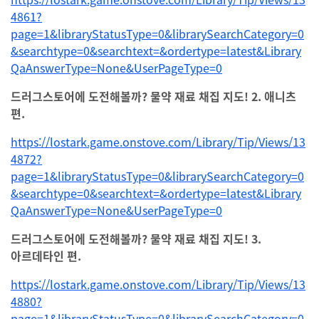
4861?
page=1&libraryStatusType=0&librarySearchCategory=0
&searchtype=0&searchtext=&ordertype=latest&Library
QaAnswerType=None&UserPageType=0
드러그스토어에 도전해볼까? 물약 재료 채집 지도! 2. 애니츠
편.
https://lostark.game.onstove.com/Library/Tip/Views/13
4872?
page=1&libraryStatusType=0&librarySearchCategory=0
&searchtype=0&searchtext=&ordertype=latest&Library
QaAnswerType=None&UserPageType=0
드러그스토어에 도전해볼까? 물약 재료 채집 지도! 3.
아르데타인 편.
https://lostark.game.onstove.com/Library/Tip/Views/13
4880?
page=1&libraryStatusType=0&librarySearchCategory=0