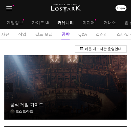
상
대
게임정보
가이드
커뮤니티
미디어
거래소
웹 
단
메
서
자유
직업
길드 모집
공략
Q&A
갤러리
스타일 
메
뉴
브
공
뉴
베른 대도서관 운영안내
략
메
게
뉴
시
판
공식 게임 가이드
로스트아크