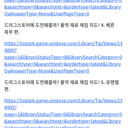
&searchtype=0&searchtext=&ordertype=latest&Library
QaAnswerType=None&UserPageType=0
드러그스토어에 도전해볼까? 물약 재료 채집 지도! 4. 베른
북부 편.
https://lostark.game.onstove.com/Library/Tip/Views/13
4890?
page=1&libraryStatusType=0&librarySearchCategory=0
&searchtype=0&searchtext=&ordertype=latest&Library
QaAnswerType=None&UserPageType=0
드러그스토어에 도전해볼까? 물약 재료 채집 지도! 5. 로헨델
편.
https://lostark.game.onstove.com/Library/Tip/Views/13
4905?
page=1&libraryStatusType=0&librarySearchCategory=0
&searchtype=0&searchtext=&ordertype=latest&Library
QaAnswerType=None&UserPageType=0