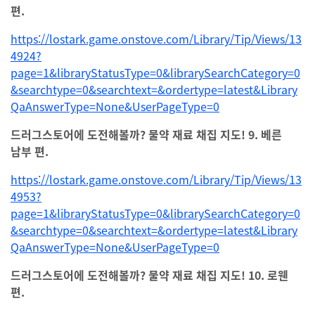
편.
https://lostark.game.onstove.com/Library/Tip/Views/13
4924?
page=1&libraryStatusType=0&librarySearchCategory=0
&searchtype=0&searchtext=&ordertype=latest&Library
QaAnswerType=None&UserPageType=0
드러그스토어에 도전해볼까? 물약 재료 채집 지도! 9. 베른
남부 편.
https://lostark.game.onstove.com/Library/Tip/Views/13
4953?
page=1&libraryStatusType=0&librarySearchCategory=0
&searchtype=0&searchtext=&ordertype=latest&Library
QaAnswerType=None&UserPageType=0
드러그스토어에 도전해볼까? 물약 재료 채집 지도! 10. 로웬
편.