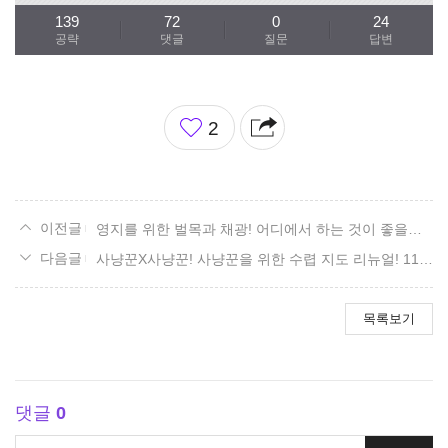
139
72
0
24
공략
댓글
질문
답변
좋
2
아
요
영지를 위한 벌목과 채광! 어디에서 하는 것이 좋을까? 리뉴얼! 11. 파푸니카 편.
사냥꾼X사냥꾼! 사냥꾼을 위한 수렵 지도 리뉴얼! 11. 파푸니카 편.
목록보기
댓글
0
댓