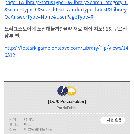
page=1&libraryStatusType=0&librarySearchCategory=0
&searchtype=0&searchtext=&ordertype=latest&Library
QaAnswerType=None&UserPageType=0
드러그스토어에 도전해볼까? 물약 재료 채집 지도! 13. 쿠르잔
남부 편.
https://lostark.game.onstove.com/Library/Tip/Views/14
6312
Lv.70
PorziaFabbri
PorziaFabbri
서버
@아만
도서관 활동
클래스
바드
길드
베른왕립대도서관