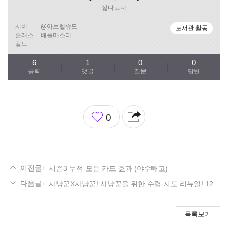
싫다고너
서버
@아브렐슈드
도서관 활동
클래스
배틀마스터
길드
-
6
1
0
0
공략
댓글
질문
답변
좋
0
아
요
시즌3 누적 모든 카드 효과 (야수빼고)
사냥꾼X사냥꾼! 사냥꾼을 위한 수렵 지도 리뉴얼! 12. 베른 남부 편.
목록보기