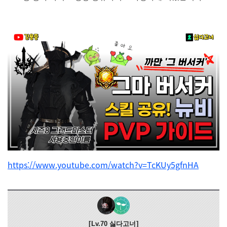
https://www.youtube.com/watch?v=TcKUy5gfnHA
Lv.70
싫다고너