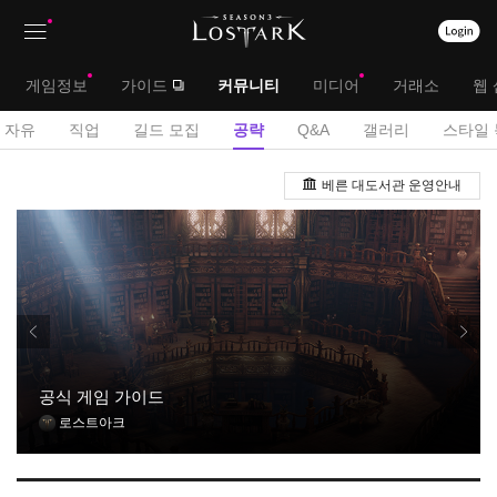
상
대
게임정보
가이드
커뮤니티
미디어
거래소
웹 
단
메
서
자유
직업
길드 모집
공략
Q&A
갤러리
스타일 
메
뉴
브
공
뉴
베른 대도서관 운영안내
략
메
게
뉴
시
판
공식 게임 가이드
로스트아크