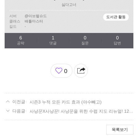
싫다고너
서버
@아브렐슈드
도서관 활동
클래스
배틀마스터
길드
-
6
1
0
0
공략
댓글
질문
답변
좋
0
아
요
시즌3 누적 모든 카드 효과 (야수빼고)
사냥꾼X사냥꾼! 사냥꾼을 위한 수렵 지도 리뉴얼! 12. 베른 남부 편.
목록보기