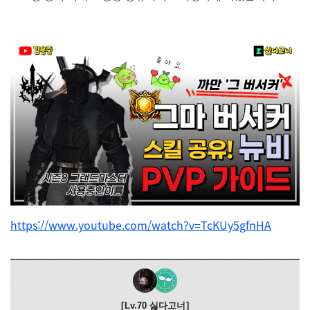
https://www.youtube.com/watch?v=TcKUy5gfnHA
Lv.70
싫다고너