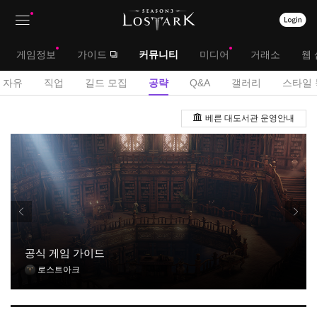
상
대
게임정보
가이드
커뮤니티
미디어
거래소
웹 
단
메
서
자유
직업
길드 모집
공략
Q&A
갤러리
스타일 
메
뉴
브
공
뉴
베른 대도서관 운영안내
략
메
게
뉴
시
판
공식 게임 가이드
로스트아크