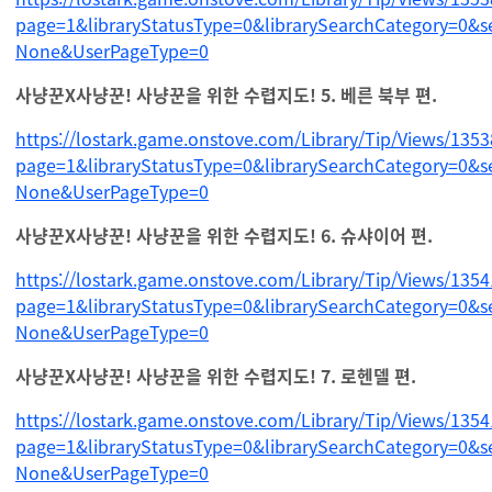
page=1&libraryStatusType=0&librarySearchCategory=0&s
None&UserPageType=0
사냥꾼X사냥꾼! 사냥꾼을 위한 수렵지도! 5. 베른 북부 편.
https://lostark.game.onstove.com/Library/Tip/Views/135
page=1&libraryStatusType=0&librarySearchCategory=0&s
None&UserPageType=0
사냥꾼X사냥꾼! 사냥꾼을 위한 수렵지도! 6. 슈샤이어 편.
https://lostark.game.onstove.com/Library/Tip/Views/135
page=1&libraryStatusType=0&librarySearchCategory=0&s
None&UserPageType=0
사냥꾼X사냥꾼! 사냥꾼을 위한 수렵지도! 7. 로헨델 편.
https://lostark.game.onstove.com/Library/Tip/Views/135
page=1&libraryStatusType=0&librarySearchCategory=0&s
None&UserPageType=0