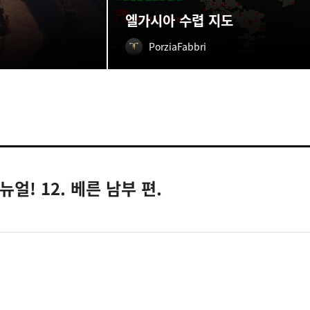
엘가시아 수렵 지도
PorziaFabbri
얼! 12. 베른 남부 편.