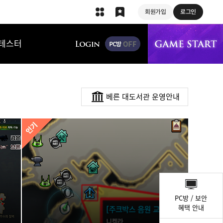
회원가입
로그인
상단 메뉴
테스터
베른 대도서관 운영안내
퀵
메
PC방 / 보안
뉴
혜택 안내