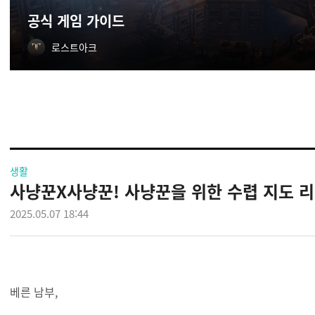
공식 게임 가이드
로스트아크
생활
사냥꾼X사냥꾼! 사냥꾼을 위한 수렵 지도 리뉴
2025.05.07 18:44
베른 남부,