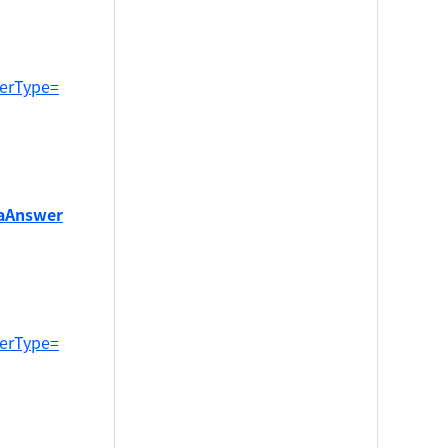
werType=
QaAnswer
werType=