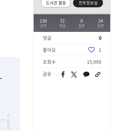
도서관 활동
전투정보실
139
72
0
24
공략
댓글
질문
답변
댓글
0
좋아요
1
조회수
15,990
공유