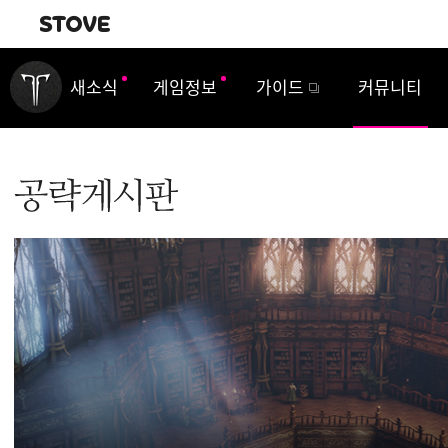
내비게이션
새소식
게임정보
가이드
커뮤니티