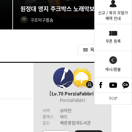
원정대 영지 주크박스 노래악보 획득처
신규 / 복귀 모험가
혜택 안내
구르미구름솜
쿠폰 등록
목록가기
캐시/환불
Lv.70
PorziaFabbri
TOP
PorziaFabbri
서버
@아만
클래스
바드
길드
베른왕립대도서관