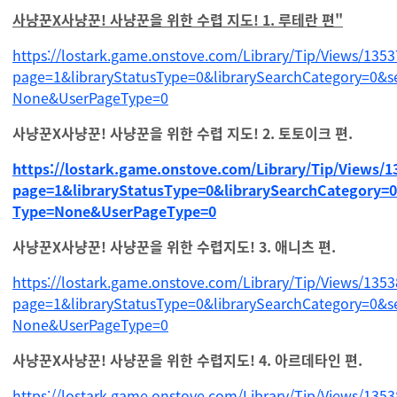
사냥꾼X사냥꾼! 사냥꾼을 위한 수렵 지도! 1.
루테란 편"
https://lostark.game.onstove.com/Library/Tip/Views/135
page=1&libraryStatusType=0&librarySearchCategory=0&s
None&UserPageType=0
사냥꾼X사냥꾼! 사냥꾼을 위한 수렵 지도! 2. 토토이크 편.
https://lostark.game.onstove.com/Library/Tip/Views/1
page=1&libraryStatusType=0&librarySearchCategory=
Type=None&UserPageType=0
사냥꾼X사냥꾼! 사냥꾼을 위한 수렵지도! 3. 애니츠 편.
https://lostark.game.onstove.com/Library/Tip/Views/135
page=1&libraryStatusType=0&librarySearchCategory=0&s
None&UserPageType=0
사냥꾼X사냥꾼! 사냥꾼을 위한 수렵지도! 4. 아르데타인 편.
https://lostark.game.onstove.com/Library/Tip/Views/135