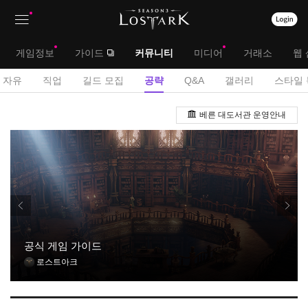
상
대
게임정보
가이드
커뮤니티
미디어
거래소
웹 
단
메
서
자유
직업
길드 모집
공략
Q&A
갤러리
스타일 
메
뉴
브
공
뉴
베른 대도서관 운영안내
략
메
게
뉴
시
판
공식 게임 가이드
로스트아크