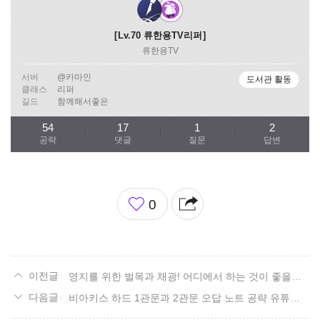
Lv.70
류한용TV리퍼
류한용TV
서버
@카마인
도서관 활동
클래스
리퍼
길드
함께해서좋은
54
17
1
2
공략
댓글
질문
답변
좋
0
아
요
영지를 위한 벌목과 채광! 어디에서 하는 것이 좋을까? 리뉴얼! 13. 로웬 편.
비아키스 하드 1관문과 2관문 오답 노트 공략 유튜브 영상 사이트 주소.