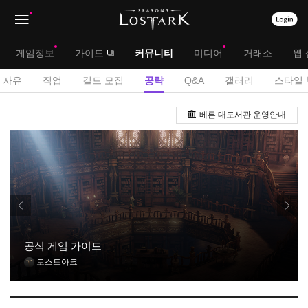
상
대
게임정보
가이드
커뮤니티
미디어
거래소
웹 
단
메
서
자유
직업
길드 모집
공략
Q&A
갤러리
스타일 
메
뉴
브
공
뉴
베른 대도서관 운영안내
략
메
게
뉴
시
판
공식 게임 가이드
로스트아크