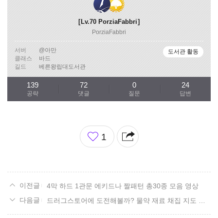
Lv.70
PorziaFabbri
PorziaFabbri
서버
@아만
도서관 활동
클래스
바드
길드
베른왕립대도서관
139
72
0
24
공략
댓글
질문
답변
좋
1
아
요
4막 하드 1관문 에키드나 짤패턴 총30종 모음 영상
드러그스토어에 도전해볼까? 물약 재료 채집 지도 리뉴얼! 14. 쿠르잔 남부 편.