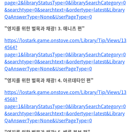
page=2&libraryStatusType=0&librarySearchCategory=0
&searchtype=0&searchtext=&ordertype=latest&Library
QaAnswerType=None&UserPageType=0
"영지를 위한 벌목과 채광! 3. 애니츠 편"
https://lostark.game.onstove.com/Library/Tip/Views/13
4564?
page=1&libraryStatusType=0&librarySearchCategory=0
&searchtype=0&searchtext=&ordertype=latest&Library
QaAnswerType=None&UserPageType=0
"영지를 위한 벌목과 채광! 4. 아르데타인 편"
https://lostark.game.onstove.com/Library/Tip/Views/13
4568?
page=1&libraryStatusType=0&librarySearchCategory=0
&searchtype=0&searchtext=&ordertype=latest&Library
QaAnswerType=None&UserPageType=0