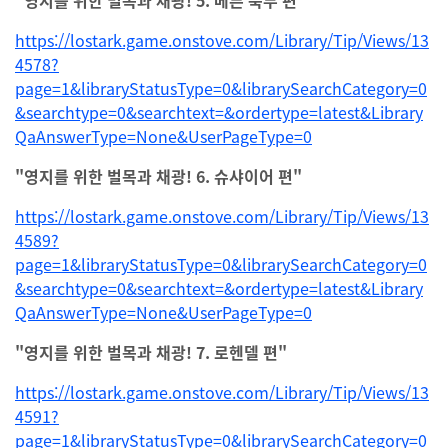
"영지를 위한 벌목과 채광! 5. 베른 북부 편"
https://lostark.game.onstove.com/Library/Tip/Views/13
4578?
page=1&libraryStatusType=0&librarySearchCategory=0
&searchtype=0&searchtext=&ordertype=latest&Library
QaAnswerType=None&UserPageType=0
"영지를 위한 벌목과 채광! 6. 슈샤이어 편"
https://lostark.game.onstove.com/Library/Tip/Views/13
4589?
page=1&libraryStatusType=0&librarySearchCategory=0
&searchtype=0&searchtext=&ordertype=latest&Library
QaAnswerType=None&UserPageType=0
"영지를 위한 벌목과 채광! 7. 로헨델 편"
https://lostark.game.onstove.com/Library/Tip/Views/13
4591?
page=1&libraryStatusType=0&librarySearchCategory=0