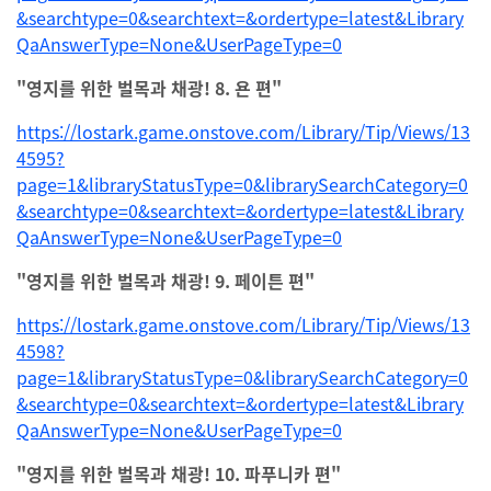
&searchtype=0&searchtext=&ordertype=latest&Library
QaAnswerType=None&UserPageType=0
"영지를 위한 벌목과 채광! 8. 욘 편"
https://lostark.game.onstove.com/Library/Tip/Views/13
4595?
page=1&libraryStatusType=0&librarySearchCategory=0
&searchtype=0&searchtext=&ordertype=latest&Library
QaAnswerType=None&UserPageType=0
"영지를 위한 벌목과 채광! 9. 페이튼 편"
https://lostark.game.onstove.com/Library/Tip/Views/13
4598?
page=1&libraryStatusType=0&librarySearchCategory=0
&searchtype=0&searchtext=&ordertype=latest&Library
QaAnswerType=None&UserPageType=0
"영지를 위한 벌목과 채광! 10. 파푸니카 편"