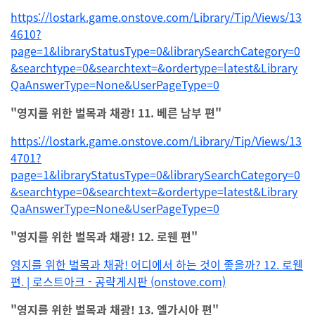
https://lostark.game.onstove.com/Library/Tip/Views/13
4610?
page=1&libraryStatusType=0&librarySearchCategory=0
&searchtype=0&searchtext=&ordertype=latest&Library
QaAnswerType=None&UserPageType=0
"영지를 위한 벌목과 채광! 11. 베른 남부 편"
https://lostark.game.onstove.com/Library/Tip/Views/13
4701?
page=1&libraryStatusType=0&librarySearchCategory=0
&searchtype=0&searchtext=&ordertype=latest&Library
QaAnswerType=None&UserPageType=0
"영지를 위한 벌목과 채광! 12. 로웬 편"
영지를 위한 벌목과 채광! 어디에서 하는 것이 좋을까? 12. 로웬
편. | 로스트아크 - 공략게시판 (onstove.com)
"영지를 위한 벌목과 채광! 13. 엘가시아 편"