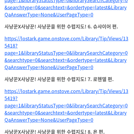
page=1&libraryStatusType=0&librarySearchCategory=0
&searchtype=0&searchtext=&ordertype=latest&Library
QaAnswerType=None&UserPageType=0
사냥꾼X사냥꾼! 사냥꾼을 위한 수렵지도! 6. 슈샤이어 편.
https://lostark.game.onstove.com/Library/Tip/Views/13
5418?
page=1&libraryStatusType=0&librarySearchCategory=0
&searchtype=0&searchtext=&ordertype=latest&Library
QaAnswerType=None&UserPageType=0
사냥꾼X사냥꾼! 사냥꾼을 위한 수렵지도! 7. 로헨델 편.
https://lostark.game.onstove.com/Library/Tip/Views/13
5419?
page=1&libraryStatusType=0&librarySearchCategory=0
&searchtype=0&searchtext=&ordertype=latest&Library
QaAnswerType=None&UserPageType=0
사냥꾼X사냥꾼! 사냥꾼을 위한 수렵지도! 8. 욘 편.