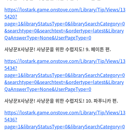
https://lostark.game.onstove.com/Library/Tip/Views/13
5420?
page=1&libraryStatusType=0&librarySearchCategory=0
&searchtype=0&searchtext=&ordertype=latest&Library
QaAnswerType=None&UserPageType=0
사냥꾼X사냥꾼! 사냥꾼을 위한 수렵지도! 9. 페이튼 편.
https://lostark.game.onstove.com/Library/Tip/Views/13
5434?
page=1&libraryStatusType=0&librarySearchCategory=0
&searchtype=0&searchtext=&ordertype=latest&Library
QaAnswerType=None&UserPageType=0
사냥꾼X사냥꾼! 사냥꾼을 위한 수렵지도! 10. 파푸니카 편.
https://lostark.game.onstove.com/Library/Tip/Views/13
5436?
page=1&libraryStatusType=0&librarySearchCategory=0