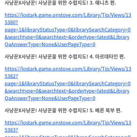
사냥꾼X사냥꾼! 사냥꾼을 위한 수렵지도! 3. 애니츠 편.
https://lostark.game.onstove.com/Library/Tip/Views/13
5380?
page=1&libraryStatusType=0&librarySearchCategory=0
&searchtype=0&searchtext=&ordertype=latest&Library
QaAnswerType=None&UserPageType=0
사냥꾼X사냥꾼! 사냥꾼을 위한 수렵지도! 4. 아르데타인 편.
https://lostark.game.onstove.com/Library/Tip/Views/13
5382?
page=1&libraryStatusType=0&librarySearchCategory=0
&searchtype=0&searchtext=&ordertype=latest&Library
QaAnswerType=None&UserPageType=0
사냥꾼X사냥꾼! 사냥꾼을 위한 수렵지도! 5. 베른 북부 편.
https://lostark.game.onstove.com/Library/Tip/Views/13
5383?