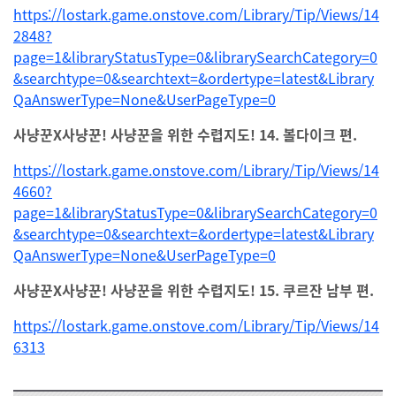
https://lostark.game.onstove.com/Library/Tip/Views/14
2848?
page=1&libraryStatusType=0&librarySearchCategory=0
&searchtype=0&searchtext=&ordertype=latest&Library
QaAnswerType=None&UserPageType=0
사냥꾼X사냥꾼! 사냥꾼을 위한 수렵지도! 14. 볼다이크 편.
https://lostark.game.onstove.com/Library/Tip/Views/14
4660?
page=1&libraryStatusType=0&librarySearchCategory=0
&searchtype=0&searchtext=&ordertype=latest&Library
QaAnswerType=None&UserPageType=0
사냥꾼X사냥꾼! 사냥꾼을 위한 수렵지도! 15. 쿠르잔 남부 편.
https://lostark.game.onstove.com/Library/Tip/Views/14
6313