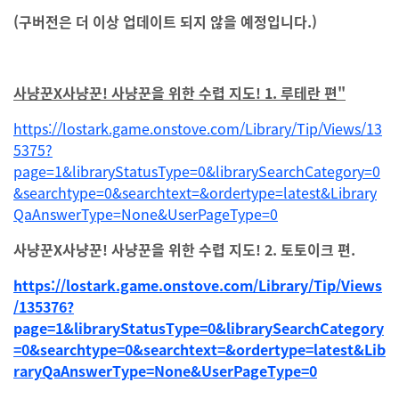
(구버전은 더 이상 업데이트 되지 않을 예정입니다.)
사냥꾼X사냥꾼! 사냥꾼을 위한 수렵 지도! 1.
루테란 편"
https://lostark.game.onstove.com/Library/Tip/Views/13
5375?
page=1&libraryStatusType=0&librarySearchCategory=0
&searchtype=0&searchtext=&ordertype=latest&Library
QaAnswerType=None&UserPageType=0
사냥꾼X사냥꾼! 사냥꾼을 위한 수렵 지도! 2. 토토이크 편.
https://lostark.game.onstove.com/Library/Tip/Views
/135376?
page=1&libraryStatusType=0&librarySearchCategory
=0&searchtype=0&searchtext=&ordertype=latest&Lib
raryQaAnswerType=None&UserPageType=0