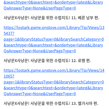
&searchtype=0&searchtext=&ordertype=latest&Library
QaAnswerType=None&UserPageType=0
사냥꾼X사냥꾼! 사냥꾼을 위한 수렵지도! 11. 베른 남부 편.
https://lostark.game.onstove.com/Library/Tip/Views/13
5437?
page=1&libraryStatusType=0&librarySearchCategory=0
&searchtype=0&searchtext=&ordertype=latest&Library
QaAnswerType=None&UserPageType=0
사냥꾼X사냥꾼! 사냥꾼을 위한 수렵지도! 12. 로웬 편.
https://lostark.game.onstove.com/Library/Tip/Views/14
1065?
page=1&libraryStatusType=0&librarySearchCategory=0
&searchtype=0&searchtext=&ordertype=latest&Library
QaAnswerType=None&UserPageType=0
사냥꾼X사냥꾼! 사냥꾼을 위한 수렵지도! 13. 엘가시아 편.