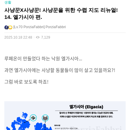
생활
사냥꾼X사냥꾼! 사냥꾼을 위한 수렵 지도 리뉴얼!
14. 엘가시아 편.
Lv.70
PorziaFabbri
PorziaFabbri
2025.10.18 22:48
7,129
루페온이 만들었다 하는 낙원 엘가시아...
과연 엘가시아에는 사냥할 동물들이 많이 살고 있을까요?!
그럼 바로 보도록 하죠!