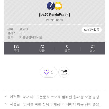
Lv.70
PorziaFabbri
PorziaFabbri
서버
@아만
도서관 활동
클래스
바드
길드
베른왕립대도서관
139
72
0
24
공략
댓글
질문
답변
좋
1
아
요
4막 하드 2관문 아르모체 짤패턴 총43종 모음 영상
영지를 위한 벌목과 채광! 어디에서 하는 것이 좋을까? 리뉴얼! 15. 볼다이크 편.