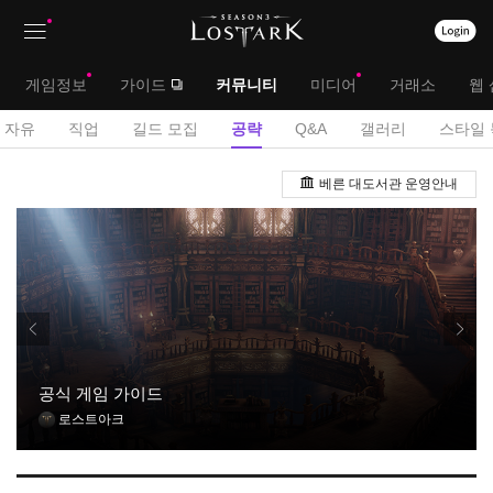
상
대
게임정보
가이드
커뮤니티
미디어
거래소
웹 
단
메
서
자유
직업
길드 모집
공략
Q&A
갤러리
스타일 
메
뉴
브
공
뉴
베른 대도서관 운영안내
략
메
게
뉴
시
판
공식 게임 가이드
로스트아크