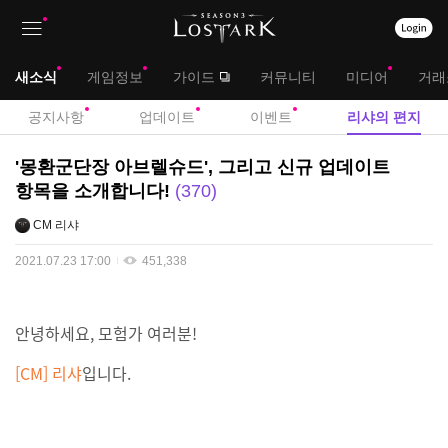
상
대
새소식
게임정보
가이드
커뮤니티
미디어
거래
단
메
서
공지사항
업데이트
이벤트
리샤의 편지
메
뉴
브
리
'몽환군단장 아브렐슈드', 그리고 신규 업데이트
뉴
샤
메
항목을 소개합니다!
370
의
뉴
CM 리샤
편
지
2021.07.23 17:00
451,338
안녕하세요, 모험가 여러분!
[CM] 리샤
입니다.