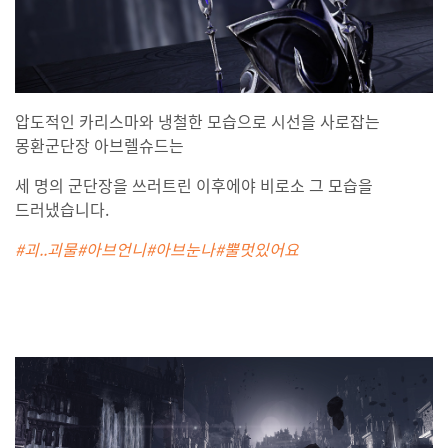
압도적인 카리스마와 냉철한 모습으로 시선을 사로잡는
몽환군단장 아브렐슈드는
세 명의 군단장을 쓰러트린 이후에야 비로소 그 모습을
드러냈습니다.
#괴..괴물#아브언니#아브눈나#뿔멋있어요