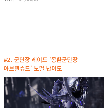
#2. 군단장 레이드 '몽환군단장
아브렐슈드' 노멀 난이도