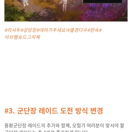
#리샤두#궁당장#데려가주세요!#클경다수#완숙#
아브렐슈드그자체
#3. 군단장 레이드 도전 방식 변경
몽환군단장 레이드의 추가와 함께, 모험가 여러분이 맞서야 할