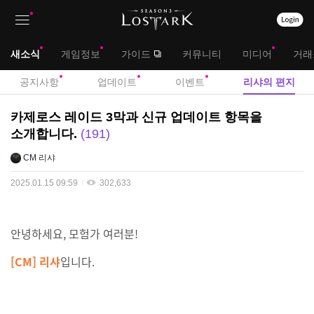
상
대
새소식
게임정보
가이드
커뮤니티
미디어
거래
단
메
서
공지사항
업데이트
이벤트
리샤의 편지
메
뉴
브
리
카제로스 레이드 3막과 신규 업데이트 항목을
뉴
샤
메
소개합니다.
191
의
뉴
CM 리샤
편
지
2025.01.15 09:59
302,633
안녕하세요, 모험가 여러분!
[CM] 리샤
입니다.