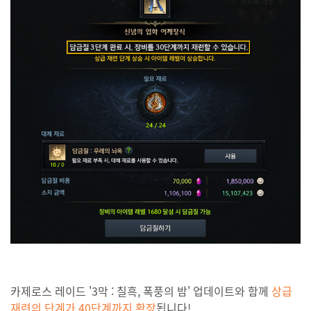
카제로스 레이드 '3막 : 칠흑, 폭풍의 밤' 업데이트와 함께
상급
재련의 단계가 40단계까지 확장
됩니다!