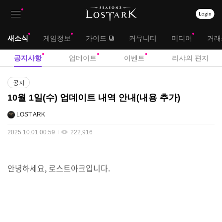
상
대
새소식
게임정보
가이드
커뮤니티
미디어
거래
단
메
서
공지사항
업데이트
이벤트
리샤의 편지
메
뉴
브
공
뉴
공지
지
메
10월 1일(수) 업데이트 내역 안내(내용 추가)
사
뉴
항
LOST ARK
2025.10.01 00:59
222,916
안녕하세요, 로스트아크입니다.