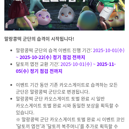
말랑콩떡 군단의 습격이 시작됩니다!
말랑콩떡 군단의 습격 이벤트 진행 기간:
2025-10-01(수)
~
2025-10-22(수) 정기 점검 전까지
달토끼 엽전 교환 기간:
2025-10-01(수) ~
2025-11-
05(수) 정기 점검 전까지
이벤트 기간 동안 기존 카오스게이트로 습격하는 모든
군단은 말랑콩떡 군단으로 변경됩니다.
말랑콩떡 군단 카오스게이트 토벌 완료 시 일반
카오스게이트 토벌 완료 시와 동일한 보상을 획득할 수
있습니다.
※ 말랑콩떡 군단 카오스게이트 토벌 완료 시 이벤트 코인
'달토끼 엽전'과 '달토끼 복주머니'를 추가로 획득할 수