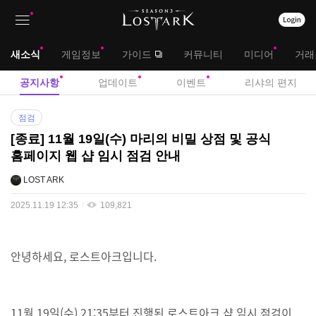
상
대
새소식
게임정보
가이드
커뮤니티
미디어
거래
단
메
서
공지사항
업데이트
이벤트
리샤의 편지
메
뉴
브
공
뉴
점검
지
메
[종료] 11월 19일(수) 마리의 비밀 상점 및 공식
사
홈페이지 웹 샵 임시 점검 안내
뉴
항
LOST ARK
2025.11.19 12:35
109,821
안녕하세요, 로스트아크입니다.
11월 19일(수) 21:35부터 진행된 로스트아크 샵 임시 점검이