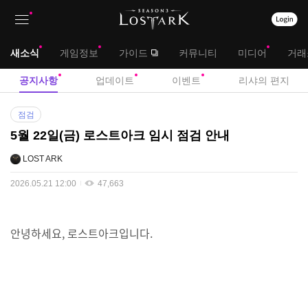
상
대
새소식
게임정보
가이드
커뮤니티
미디어
거래
단
메
서
공지사항
업데이트
이벤트
리샤의 편지
메
뉴
브
공
뉴
점검
지
메
5월 22일(금) 로스트아크 임시 점검 안내
사
뉴
항
LOST ARK
2026.05.21 12:00
47,663
안녕하세요, 로스트아크입니다.