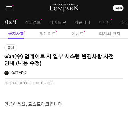
상
대
새소식
게임정보
가이드
커뮤니티
미디어
거래
단
메
서
공지사항
업데이트
이벤트
리샤의 편지
메
뉴
브
공
뉴
공지
지
메
6/24(수) 업데이트 시 일부 시스템 변경사항 사전
사
안내 (내용 수정)
뉴
항
LOST ARK
2026.06.10 00:59
107,806
안녕하세요, 로스트아크입니다.