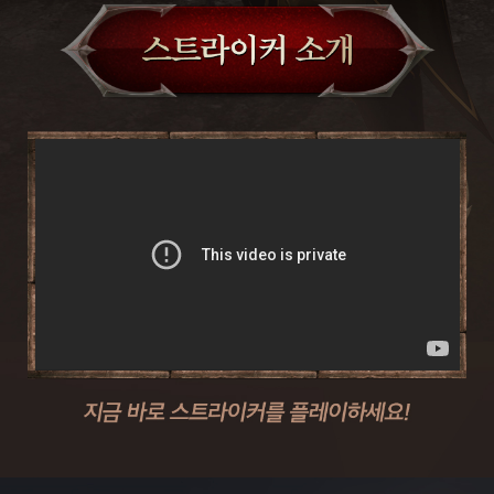
트
라
이
커
를
플
레
이
하
세
요
!
E
사