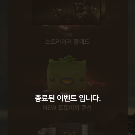
커
문
사
에
전
순
등
식
록
간
을
에
신
적
청
을
하
타
신
격
모
한
험
후
가
화
분
려
들
한
중
공
,
중
추
콤
첨
보
을
를
통
이