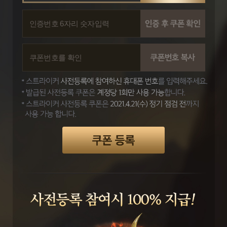
방
등
바
법
록
타
휴
을
맹
대
신
렬
폰
청
한
번
하
전
호
신
장
입
분
의
력
들
건
>
께
틀
인
특
릿
증
별
완
번
한
성
호
한
형
받
정
칭
기
아
호
>
이
투
인
템
혼
증
을
의
번
드
계
호
립
승
등