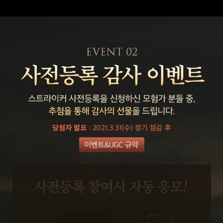
다
.
E
빠
V
른
E
움
N
직
T
임
0
에
2
다
사
양
전
한
등
체
록
술
감
을
사
두
이
루
벤
갖
트
추
스
고
트
있
라
기
이
때