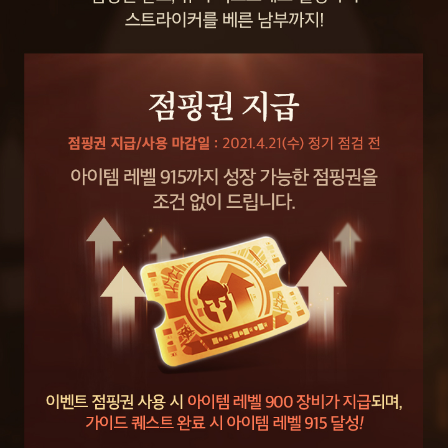
력
성
지
정
는
해
장
급
슈
이
주
기
/
퍼
벤
세
회
사
익
트
요
!
용
스
기
.
점
마
프
간
발
핑
감
레
중
급
권
일
스
1
된
받
2
설
회
사
고
0
정
만
전
,
2
마
지
등
슈
1
감
급
록
퍼
.
일
되
쿠
익
4
2
며
폰
스
.
0
,
은
프
2
2
건
계
레
1
1
슬
정
스
(
.
링
당
설
수
4
어
1
정
)
.
/
회
하
정
2
스
만