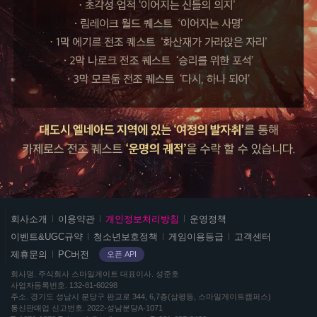
스
회사소개
이용약관
개인정보처리방침
운영정책
마
이벤트&UGC규약
청소년보호정책
게임이용등급
고객센터
일
제휴문의
PC버전
오픈 API
게
이
회사명
주식회사 스마일게이트
대표이사
성준호
사업자등록번호
132-81-60298
트
주소
경기도 성남시 분당구 판교로 344, 6,7층(삼평동, 스마일게이트캠퍼스)
및
통신판매업 신고번호
2022-성남분당A-1071