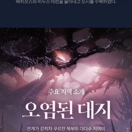
베히모스와 비누스 데런을 몰아내고 도시를 수복하였다.
쿠
르
잔
핵
심
전
투
소
개