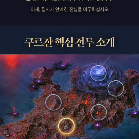
에
피
소
드
:
운
명
의
궤
적
2
0
2
5
.
8
.