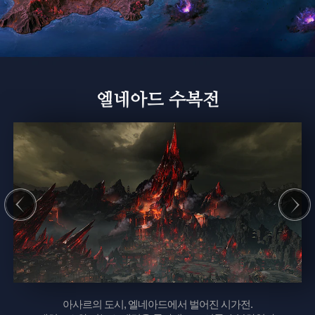
6
U
P
D
A
T
E
엘네아드 수복전
아사르의 도시, 엘네아드에서 벌어진 시가전.