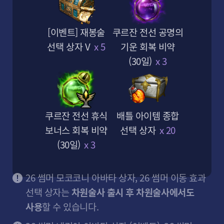
[이벤트] 재봉술
쿠르잔 전선 공명의
선택 상자 V
x 5
기운 회복 비약
(30일)
x 3
퀵
메
뉴
쿠폰등록
고객센터
Facebook
유튜브
카카오톡 채널
쿠르잔 전선 휴식
배틀 아이템 종합
스
회사소개
이용약관
개인정보처리방침
운영정책
보너스 회복 비약
선택 상자
x 20
마
이벤트&UGC규약
청소년보호정책
게임이용등급
고객센터
일
(30일)
x 3
제휴문의
PC버전
오픈 API
게
이
회사명
주식회사 스마일게이트
대표이사
성준호
사업자등록번호
132-81-60298
트
26 썸머 모코코니 아바타 상자, 26 썸머 이동 효과
주소
경기도 성남시 분당구 판교로 344, 6,7층(삼평동, 스마일게이트캠퍼스)
및
통신판매업 신고번호
2022-성남분당A-1071
선택 상자는
차원술사 출시 후 차원술사에서도
로
T
1670-1373
E
lostark@smilegate.com
F
031-627-0400
스
사용
할 수 있습니다.
© Smilegate All rights reserved.
트
그