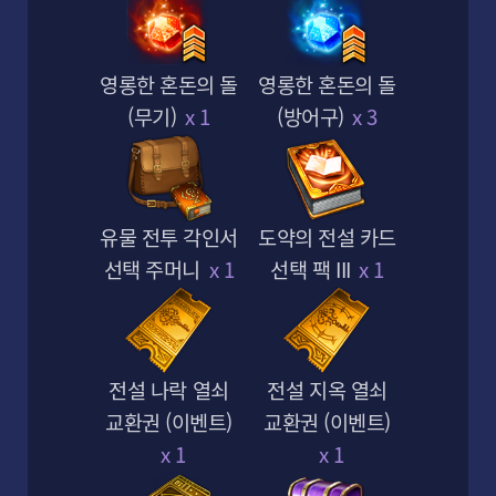
영롱한 혼돈의 돌
영롱한 혼돈의 돌
(무기)
x 1
(방어구)
x 3
유물 전투 각인서
도약의 전설 카드
선택 주머니
x 1
선택 팩 III
x 1
전설 나락 열쇠
전설 지옥 열쇠
교환권 (이벤트)
교환권 (이벤트)
x 1
x 1