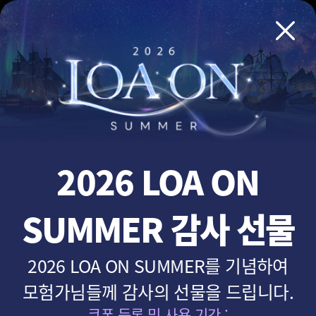
상
대
새소식
게임정보
가이드
커뮤니티
미디어
거래
단
메
이
메
뉴
벤
트
뉴
&
업
데
2026 LOA ON
이
트
SUMMER 감사 선물
2026 LOA ON SUMMER를 기념하여
모험가님들께 감사의 선물을 드립니다.
쿠폰 등록 및 사용 기간 :