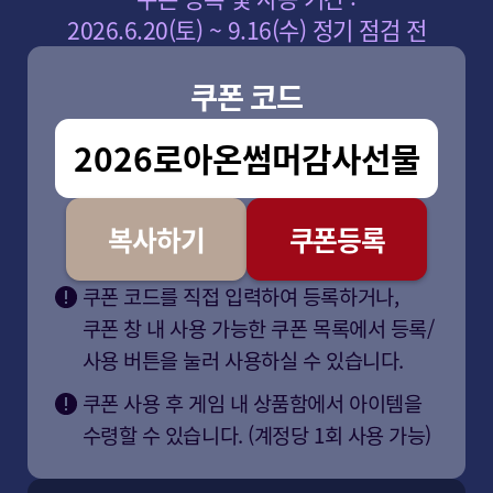
2026.6.20(토) ~ 9.16(수) 정기 점검 전
쿠폰 코드
전투 정보실
게임 가이드
마리 상점
2026로아온썸머감사선물
경매장
거래소
쿠폰 등록
공지사항
복사하기
쿠폰등록
8월 7일(금) 로스트아크 임시 점검 완료 안내
쿠폰 코드를 직접 입력하여 등록하거나,
8월 7일(금) 로스트아크 임시 점검 안내
쿠폰 창 내 사용 가능한 쿠폰 목록에서 등록/
일부 캐릭터의 비정상 접속 종료 현상 안내
사용 버튼을 눌러 사용하실 수 있습니다.
8월 6일(목) 로스트아크 임시 점검 완료 안내
쿠폰 사용 후 게임 내 상품함에서 아이템을
수령할 수 있습니다. (계정당 1회 사용 가능)
업데이트
1
/
3