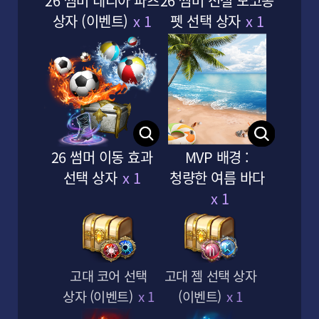
26 썸머 네리아 파츠
26 썸머 전설 모코콩
상자 (이벤트)
x 1
펫 선택 상자
x 1
신규 클래스 '차원술사'
1660에서 1720까지 점핑
가이드! │ 완전 기초 길잡이
가이드
LOST ARK
아도니스
26 썸머 이동 효과
MVP 배경 :
게임 가이드
선택 상자
x 1
청량한 여름 바다
x 1
#티어4
#아크패시브
#싱글모드
#저스트가드
고대 코어 선택
고대 젬 선택 상자
상자 (이벤트)
x 1
(이벤트)
x 1