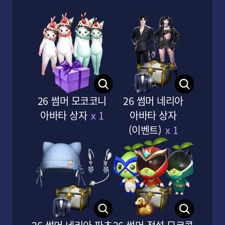
리샤의 편지
26 썸머 모코코니
26 썸머 네리아
아바타 상자
x 1
아바타 상자
(이벤트)
x 1
추천 영상
1
/
8