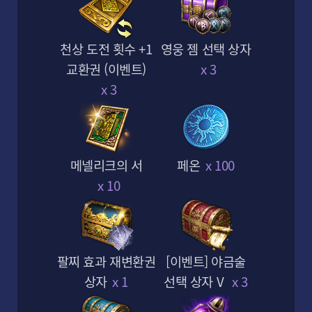
클래스
천상 도전 횟수 +1
영웅 젬 선택 상자
교환권 (이벤트)
x 3
x 3
메넬리크의 서
페온
x 100
x 10
콘텐츠
1
/
9
팔찌 효과 재변환권
[이벤트] 야금술
상자
x 1
선택 상자 V
x 3