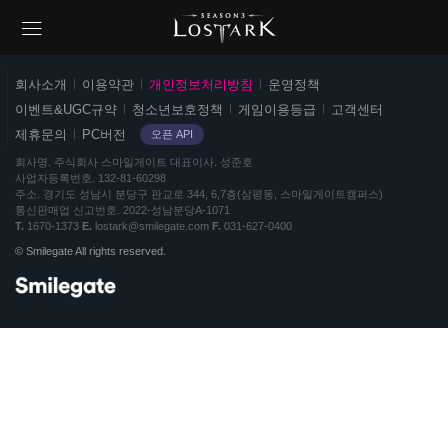
스
회사소개
이용약관
개인정보처리방침
운영정책
마
이벤트&UGC규약
청소년보호정책
게임이용등급
고객센터
일
제휴문의
PC버전
오픈 API
게
이
회사명
주식회사 스마일게이트
대표이사
성준호
사업자등록번호
132-81-60298
트
주소
경기도 성남시 분당구 판교로 344, 6,7층(삼평동, 스마일게이트캠퍼스)
및
통신판매업 신고번호
2022-성남분당A-1071
로
T
1670-1373
E
lostark@smilegate.com
F
031-627-0400
스
© Smilegate All rights reserved.
트
그
아
룹
크
사
정
로
보
고