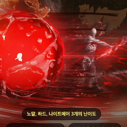
2
6
.
4
.
2
2
(
수
)
정
기
점
검
후
~
5
.
2
0
(