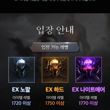
카
제
로
스
익
스
트
림
제
작
익
스
트
림
레
이
드
에
서