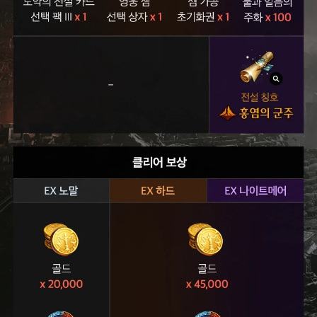
정
기
점
검
후
~
6
.
1
7
(
수
)
정
기
점
검
전