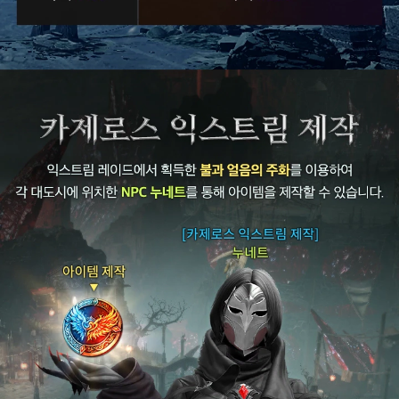
보
상
안
내