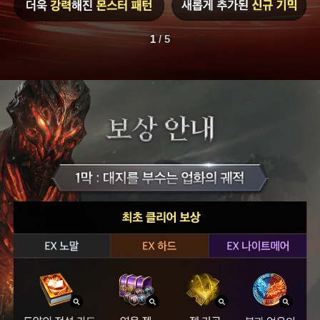
수
)
정
1
/
5
기
점
검
전
2
막
:
2
0
2
6
.
5
.
2
0
(
수
)