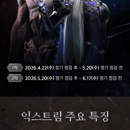
카
제
로
스
레
이