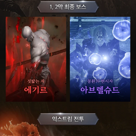
드
1
막
&
2
막
익
스
트
림
U
P
D
A
T
E
1
막
:
2
0