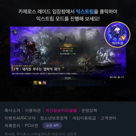
획
득
한
불
과
얼
음
의
주
화
를
이
용
하
여
각
입
대
스
장
회사소개
이용약관
개인정보처리방침
운영정책
도
마
안
이벤트&UGC규약
청소년보호정책
게임이용등급
고객센터
시
일
내
에
제휴문의
PC버전
오픈 API
게
■
위
이
회사명
주식회사 스마일게이트
대표이사
성준호