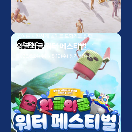
올여름 시원하게 놀아볼 모험가들 집합!
와글와글 워터 페스티벌
2026.6.24(수) ~ 8.19(수) 정기 점검 전