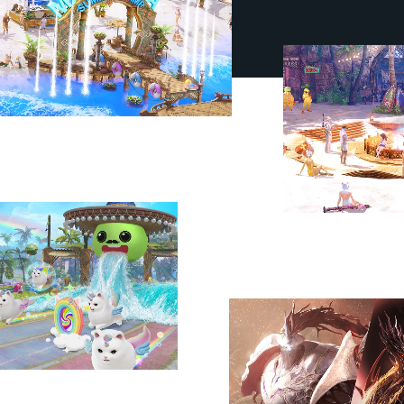
로
© Smilegate All rights reserved.
스
그
트
룹
아
사
크
로
정
고
보