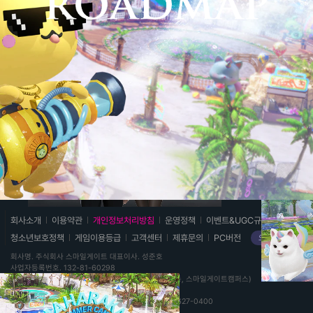
스
회사소개
이용약관
개인정보처리방침
운영정책
이벤트&UGC규약
마
청소년보호정책
게임이용등급
고객센터
제휴문의
PC버전
오픈 API
일
회사명
주식회사 스마일게이트
대표이사
성준호
게
사업자등록번호
132-81-60298
이
주소
경기도 성남시 분당구 판교로 344, 6,7층(삼평동, 스마일게이트캠퍼스)
트
통신판매업 신고번호
2022-성남분당A-1071
T
1670-1373
E
lostark@smilegate.com
F
031-627-0400
및