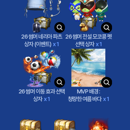
26 썸머 네리아 파츠
26 썸머 전설 모코콩 펫
상자 (이벤트)
x 1
선택 상자
x 1
26 썸머 이동 효과 선택
MVP 배경 :
상자
x 1
청량한 여름 바다
x 1