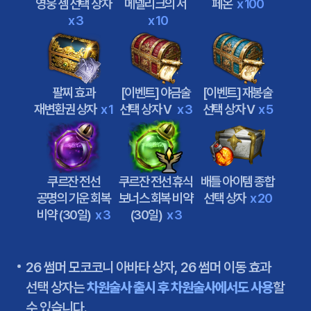
영웅 젬 선택 상자
메넬리크의 서
페온
x 100
x 3
x 10
팔찌 효과
[이벤트] 야금술
[이벤트] 재봉술
재변환권 상자
x 1
선택 상자 V
x 3
선택 상자 V
x 5
쿠르잔 전선
쿠르잔 전선 휴식
배틀 아이템 종합
공명의 기운 회복
보너스 회복 비약
선택 상자
x 20
비약 (30일)
x 3
(30일)
x 3
26 썸머 모코코니 아바타 상자, 26 썸머 이동 효과
선택 상자는
차원술사 출시 후 차원술사에서도 사용
할
수 있습니다.