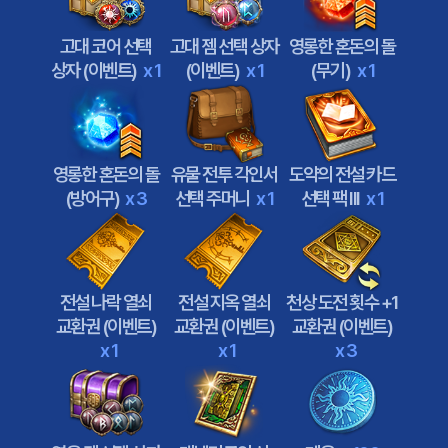
고대 코어 선택
고대 젬 선택 상자
영롱한 혼돈의 돌
상자 (이벤트)
x 1
(이벤트)
x 1
(무기)
x 1
영롱한 혼돈의 돌
유물 전투 각인서
도약의 전설 카드
(방어구)
x 3
선택 주머니
x 1
선택 팩 III
x 1
전설 나락 열쇠
전설 지옥 열쇠
천상 도전 횟수 +1
교환권 (이벤트)
교환권 (이벤트)
교환권 (이벤트)
x 1
x 1
x 3