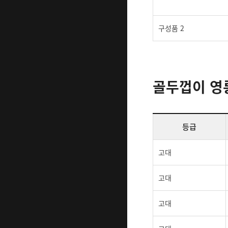
구성품 2
골두껍이 영롱
등급
고대
고대
고대