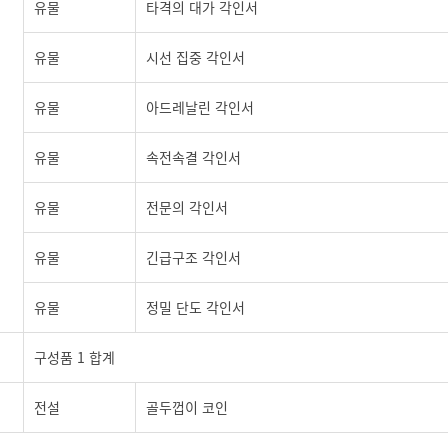
유물
타격의 대가 각인서
유물
시선 집중 각인서
유물
아드레날린 각인서
유물
속전속결 각인서
유물
전문의 각인서
유물
긴급구조 각인서
유물
정밀 단도 각인서
구성품 1 합계
전설
골두껍이 코인