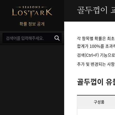
골두껍이 
확률 정보 공개
검
각 항목별 확률은 최초
색
영
합계가 100%를 초과
역
검색(Ctrl+F) 기능
추가 및 변경되는 사항에 
골두껍이 유
구성품