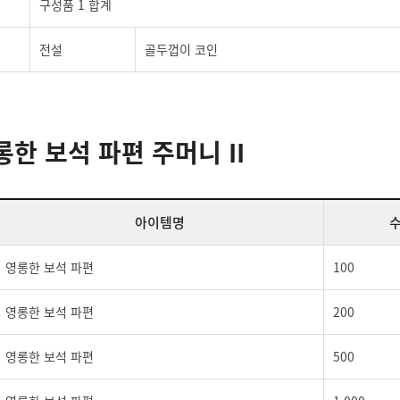
구성품 1 합계
전설
골두껍이 코인
한 보석 파편 주머니 II
아이템명
영롱한 보석 파편
100
영롱한 보석 파편
200
영롱한 보석 파편
500