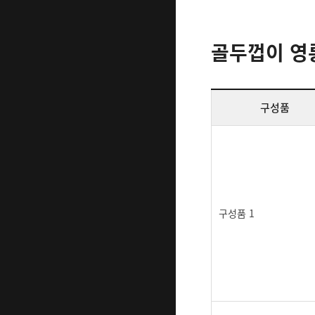
골두껍이 영롱
구성품
구성품 1