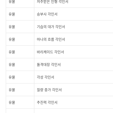
유물
저주받은 인형 각인서
유물
승부사 각인서
유물
기습의 대가 각인서
유물
마나의 흐름 각인서
유물
바리케이드 각인서
유물
돌격대장 각인서
유물
각성 각인서
유물
질량 증가 각인서
유물
추진력 각인서