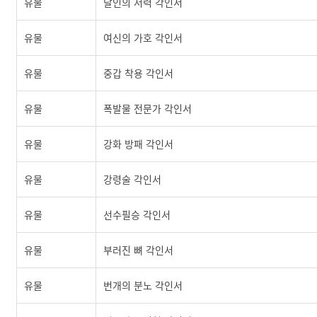
유물
달인의 저력 각인서
유물
여신의 가호 각인서
유물
중갑 착용 각인서
유물
폭발물 전문가 각인서
유물
강화 방패 각인서
유물
강령술 각인서
유물
선수필승 각인서
유물
부러진 뼈 각인서
유물
번개의 분노 각인서