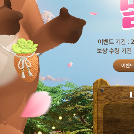
종
료
된
이