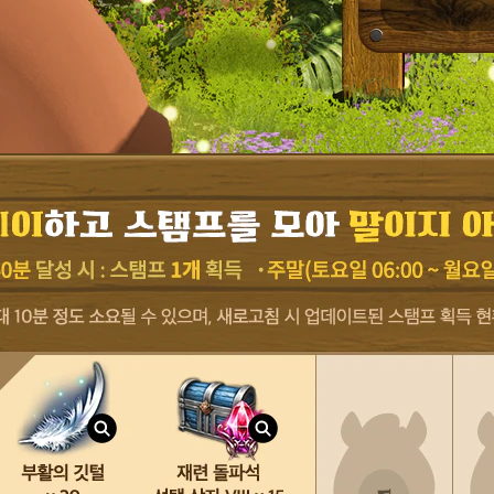
벤
트
입
니
다
.