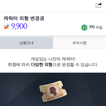
캐릭터 외형 변경권
9,900
판
혜
990
적립
매
택
가
상품안내
유의사항
개성있는 나만의 캐릭터!
취향에 따라
다양한 외형
으로 변경할 수 있습니다.