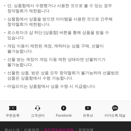
단, 상품함에서 수령했거나 사용한 것으로 볼 수 있는 경우
청약철회가 제한됩니다.
상품함에서 상품을 받으면 아이템을 사용한 것으로 간주해
청약철회가 제한됩니다.
로스트아크 샵 하단 [상품함] 버튼을 통해 상품을 받을 수
있습니다.
게임 이용이 제한된 계정, 캐릭터는 상품 구매, 선물이
불가능합니다.
선물 받는 계정이 게임 이용 제한 상태라면 선물하기가
불가능합니다.
선물한 상품, 받은 상품 모두 청약철회가 불가능하며 선물받은
상품은 상품함에서 수령 가능합니다.
마일리지는 상품함에서 상품 수령 시 지급됩니다.
퀵
메
뉴
쿠폰등록
고객센터
Facebook
유튜브
카카오톡 채널
스
회사소개
이용약관
개인정보처리방침
운영정책