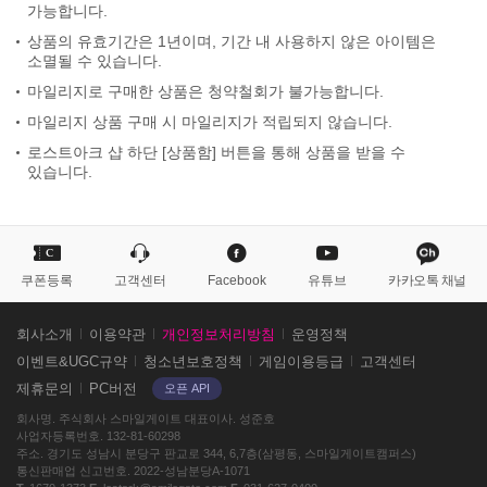
가능합니다.
상품의 유효기간은 1년이며, 기간 내 사용하지 않은 아이템은
소멸될 수 있습니다.
마일리지로 구매한 상품은 청약철회가 불가능합니다.
마일리지 상품 구매 시 마일리지가 적립되지 않습니다.
로스트아크 샵 하단 [상품함] 버튼을 통해 상품을 받을 수
있습니다.
퀵
메
뉴
쿠폰등록
고객센터
Facebook
유튜브
카카오톡 채널
스
회사소개
이용약관
개인정보처리방침
운영정책
마
이벤트&UGC규약
청소년보호정책
게임이용등급
고객센터
일
제휴문의
PC버전
오픈 API
게
이
회사명
주식회사 스마일게이트
대표이사
성준호
사업자등록번호
132-81-60298
트
주소
경기도 성남시 분당구 판교로 344, 6,7층(삼평동, 스마일게이트캠퍼스)
및
통신판매업 신고번호
2022-성남분당A-1071