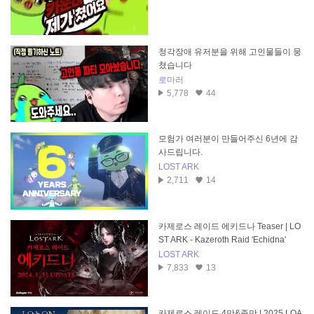
청각장애 유저분을 위해 고인물들이 뭉
쳤습니다
로마러
5,778
44
모험가 여러분이 만들어주신 6년에 감
사드립니다.
LOST ARK
2,711
14
카제로스 레이드 에키드나 Teaser | LO
ST ARK - Kazeroth Raid 'Echidna'
LOST ARK
7,833
13
카제로스 레이드 4막&종막 | 2025 LOA