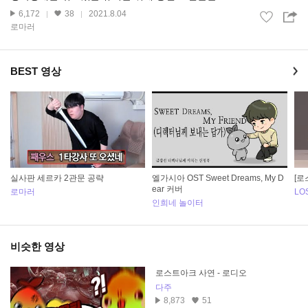
6,172
38
2021.8.04
로마러
BEST 영상
실사판 세르카 2관문 공략
엘가시아 OST Sweet Dreams, My D
[로
ear 커버
로마러
LO
인희네 놀이터
비슷한 영상
로스트아크 사연 - 로디오
다주
8,873
51