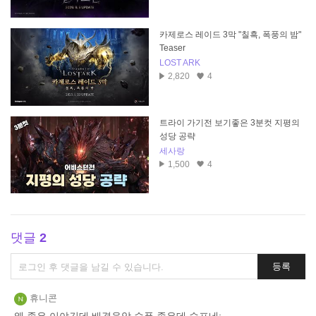
카제로스 레이드 3막 "칠흑, 폭풍의 밤"
Teaser
LOST ARK
2,820
4
트라이 가기전 보기좋은 3분컷 지평의
성당 공략
세사랑
1,500
4
댓글
2
댓
등록
글
쓰
휴니콘
기
왜 좋은 이야긴데 배경음악 슬픔 좋은데 슬프네;