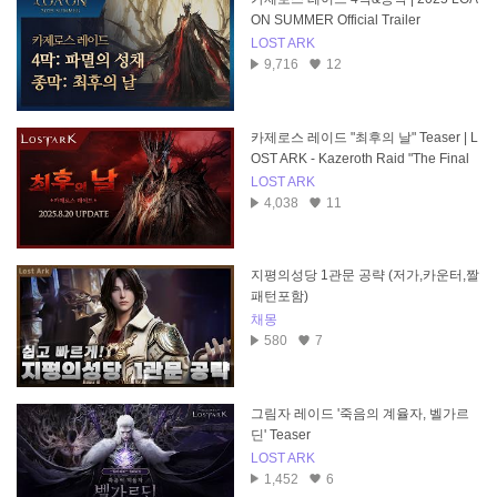
ON SUMMER Official Trailer
LOST ARK
9,716
12
카제로스 레이드 "최후의 날" Teaser | L
OST ARK - Kazeroth Raid "The Final
Day"
LOST ARK
4,038
11
지평의성당 1관문 공략 (저가,카운터,짤
패턴포함)
채몽
580
7
그림자 레이드 '죽음의 계율자, 벨가르
딘' Teaser
LOST ARK
1,452
6