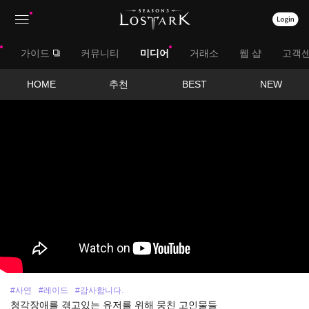
상
대
가이드
커뮤니티
미디어
거래소
웹 샵
고객
단
메
메
서
HOME
추천
BEST
NEW
뉴
영
뉴
브
상
보
메
기
뉴
#사연
#레이드
#감사합니다.
청각장애를 겪고있는 유저를 위해 뭉친 고인물들