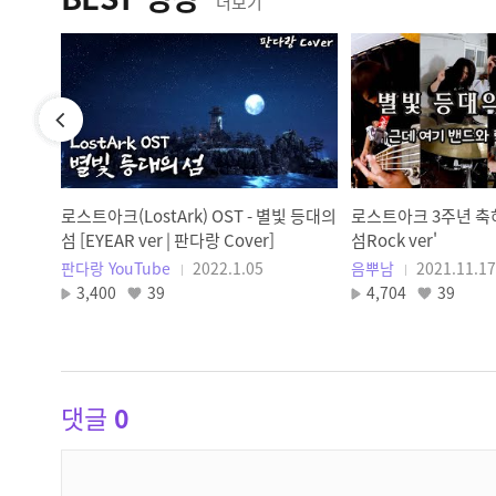
더보기
로스트아크(LostArk) OST - 별빛 등대의
로스트아크 3주년 축
섬 [EYEAR ver | 판다랑 Cover]
섬Rock ver'
판다랑 YouTube
2022.1.05
음뿌남
2021.11.17
3,400
39
4,704
39
댓글
0
댓
글