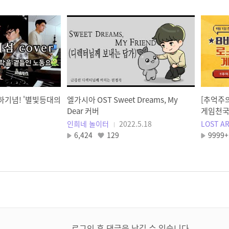
하기념! '별빛등대의
엘가시아 OST Sweet Dreams, My
[추억주
Dear 커버
게임천국
인희네 놀이터
2022.5.18
LOST A
6,424
129
9999+
로그인 후 댓글을 남길 수 있습니다.