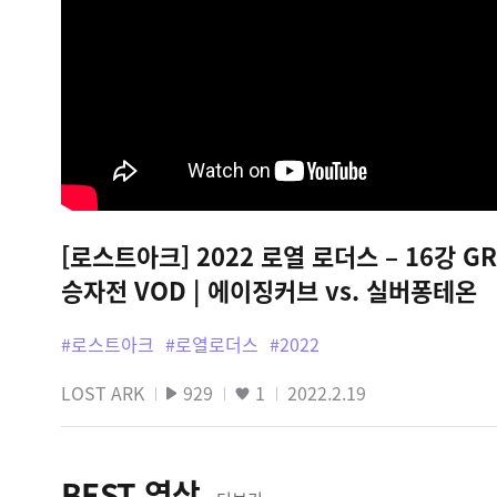
[로스트아크] 2022 로열 로더스 – 16강 GR
승자전 VOD | 에이징커브 vs. 실버퐁테온
#로스트아크
#로열로더스
#2022
LOST ARK
929
1
2022.2.19
BEST 영상