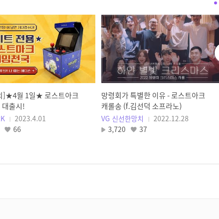
[로스트아크] 2022 로열 로더스 –
16강 GROUP B 최종전 VOD |
Dino vs. 럼블러
LOST ARK
[로스트아크] 2022 로열 로더스 –
16강 GROUP D 최종전 VOD |
루메장인망고 vs. 파이리
LOST ARK
의]★4월 1일★ 로스트아크
망령회가 특별한 이유 - 로스트아크
[로스트아크] 2022 로열 로더스 –
 대출시!
캐롤송 (f.김선덕 소프라노)
8강 GROUP B 패자전 VOD |
RK
2023.4.01
VG 신선한망치
2022.12.28
에이징커브 vs. 신보넬라퍼샷
66
3,720
37
LOST ARK
[로스트아크] 2022 로열 로더스 –
8강 GROUP B 승자전 VOD |
휘두르기 vs. 요훈동
LOST ARK
[로스트아크] 2022 로열 로더스 –
8강 GROUP A 최종전 VOD |
럼블러 vs. 실버퐁테온