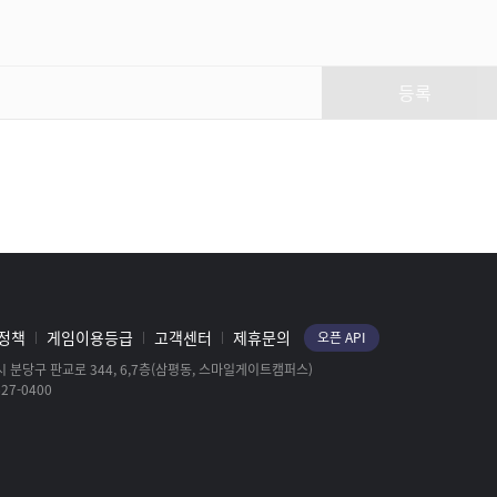
LOST ARK
[로스트아크] 2022 로열 로더스 –
16강 GROUP C 최종전 VOD |
공복 vs. 신보넬라퍼샷
등록
LOST ARK
[로스트아크] 2022 로열 로더스 –
8강 GROUP B 1경기 VOD |
휘두르기 vs. 에이징커브
LOST ARK
[로스트아크] 2022 로열 로더스 –
16강 GROUP A 2경기 VOD |
강철멘탈 vs. 실버퐁테온
LOST ARK
정책
게임이용등급
고객센터
제휴문의
오픈 API
 분당구 판교로 344, 6,7층(삼평동, 스마일게이트캠퍼스)
27-0400