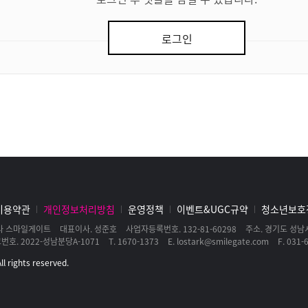
로그인
이용약관
개인정보처리방침
운영정책
이벤트&UGC규약
청소년보호
사 스마일게이트
대표이사
성준호
사업자등록번호
132-81-60298
주소
경기도 성남시
고번호
2022-성남분당A-1071
T
1670-1373
E
lostark@smilegate.com
F
031-6
l rights reserved.