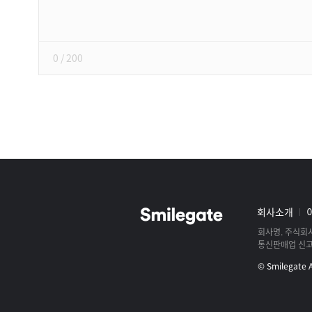
쓰
기
0
/ 200
스
마
일
그
회사소개
게
룹
이
회사명
주식회
사
통신판매업 신
트
로
및
© Smilegate Al
고
로
스