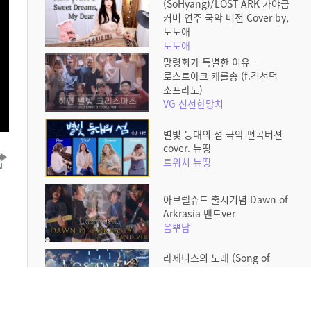
(SoHyang)/LOST ARK 가야금
커버 연주 국악 버전 Cover by,
도도애
도도애
망령회가 특별한 이유 -
로스트아크 캐롤송 (f.김선덕
소프라노)
VG 신선한망치
별빛 등대의 섬 국악 편곡버젼
cover. 뉴띵
트위치 뉴띵
아브렐슈드 출시기념 Dawn of
Arkrasia 밴드ver
음뿌남
라제니스의 노래 (Song of
Lazernes) BGM ㅣ엘가시아
로그인ㅣPiano ver.
주키플리