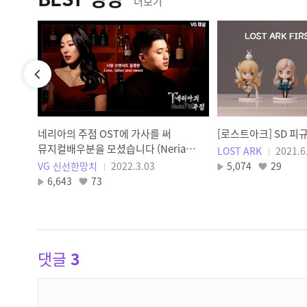
더보기
krasia
네리아의 주점 OST에 가사를 써
[로스트아크] SD 피
뮤지컬배우분을 모셨습니다 (Neria
LOST ARK
2021.6
Musical)
VG 신선한망치
2022.3.03
5,074
29
6,643
73
댓글
3
댓
글