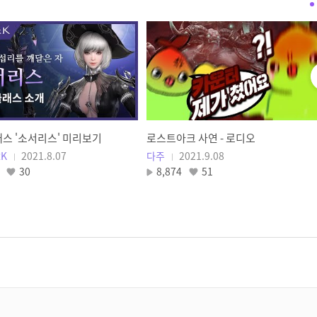
다시, 여름방학(Cover) -
버클리음대졸업생바드
버클리음대졸업생 바드
[로스트아크｜OST] Sweet
Dreams, My Dear - 소향
(SoHyang) (Ver. Kor)
LOST ARK
래스 '소서리스' 미리보기
로스트아크 사연 - 로디오
엘가시아 OST Sweet Dreams,
RK
2021.8.07
다주
2021.9.08
My Dear 커버
30
8,874
51
인희네 놀이터
망치 모코콩 만들기 (실제로
움직임)
메이커 빵석
美리 크리스마스 [로스트아크
캐롤송]
VG 신선한망치