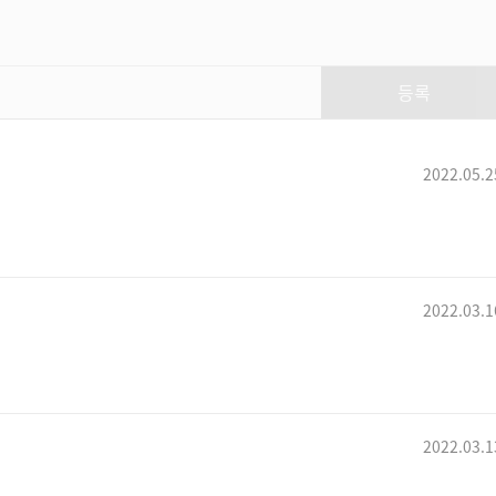
로아유저의 편지 for 금강선
페폴 & Lovesetter
등록
[추억주의]★4월 1일★
2022.05.2
로스트아크 게임천국 대출시!
LOST ARK
로스트아크 사연 - 로디오
다주
2022.03.1
2022.03.1