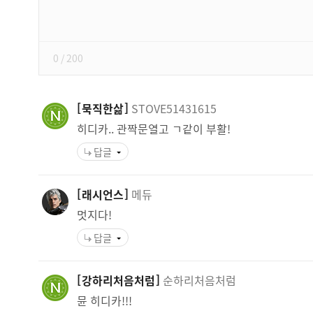
쓰
기
0
/ 200
묵직한삶
STOVE51431615
히디카.. 관짝문열고 ㄱ같이 부활!
답글
래시언스
메듀
멋지다!
답글
강하리처음처럼
순하리처음처럼
뮨 히디카!!!