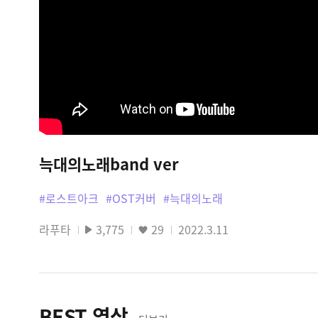
늑대의노래band ver
#로스트아크
#OST커버
#늑대의노래
라푸타
3,775
29
2022.3.11
BEST 영상