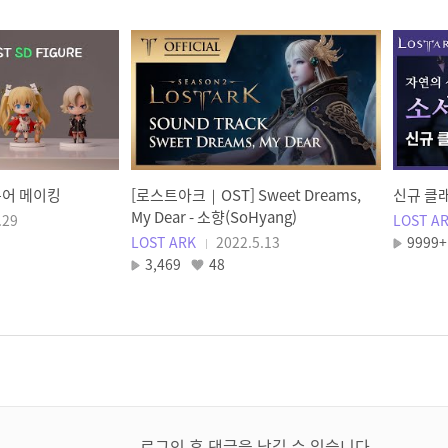
규어 메이킹
[로스트아크｜OST] Sweet Dreams,
신규 클
My Dear - 소향(SoHyang)
.29
LOST A
LOST ARK
2022.5.13
9999+
3,469
48
로그인 후 댓글을 남길 수 있습니다.