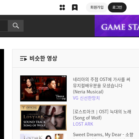
회원가입
로그인
비슷한 영상
네리아의 주점 OST에 가사를 써
뮤지컬배우분을 모셨습니다
(Neria Musical)
VG 신선한망치
[로스트아크｜OST] 늑대의 노래
(Song of Wolf)
LOST ARK
Sweet Dreams, My Dear - 소향