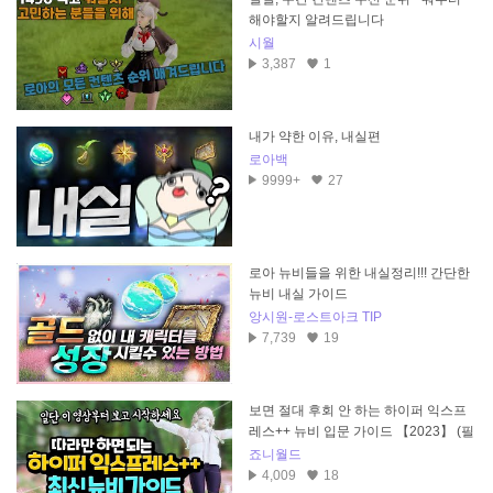
해야할지 알려드립니다
시월
3,387
1
내가 약한 이유, 내실편
로아백
9999+
27
로아 뉴비들을 위한 내실정리!!! 간단한
뉴비 내실 가이드
앙시원-로스트아크 TIP
7,739
19
보면 절대 후회 안 하는 하이퍼 익스프
레스++ 뉴비 입문 가이드 【2023】 (필
수 컨텐츠, 골드/재료 수급처)
죠니월드
4,009
18