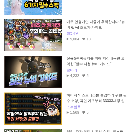
매주 안챙기면 나중에 후회합니다 / 뉴
비 필독! 초보자 가이드
딩까TV
9,084
18
신규&복귀유저를 위해 핵심내용만 요
약한 "필수 시청 뉴비 가이드"
로마러
4,232
5
하이퍼 익스프레스를 졸업하기 위한 필
수 소양, 각인 기초부터 33333세팅 실
전까지
스누껨독
1,568
5
일일, 주간 컨텐츠 우선 순위 - 뭐부터