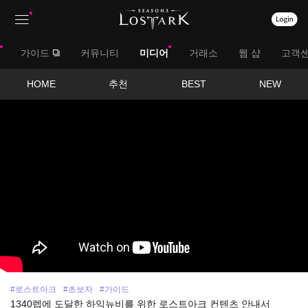
상
대
가이드
커뮤니티
미디어
거래소
웹 샵
고객
단
메
메
서
HOME
추천
BEST
NEW
뉴
영
뉴
브
상
보
메
기
뉴
#로스트아크
#초보자
#가이드
1340렙에 도달한 하익뉴비를 위한 로스트아크 컨텐츠 안내서