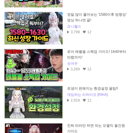
정말 많이 물어보는 '1580이후 방향성'
영상 하나면 끝!
죠니월드
3,799
12
로아 레벨별 스펙업 가이드! 1640부터
만렙까지!
숫여우
3,269
12
로생이 편해지는 환경설정 꿀팁!!
게임하는 리하이모 [RIHA]
2,919
12
진짜 따라만 하면 되는 모챌익 올인원
가이드