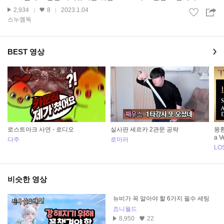
2,934
8
2023.1.04
스누껨독
BEST 영상
로스트아크 사연 - 로디오
실사판 세르카 2관문 공략
몽환
a V
다주
로마러
LO
비슷한 영상
뉴비가 꼭 알아야 할 6가지 필수 세팅
죠니월드
8,950
22