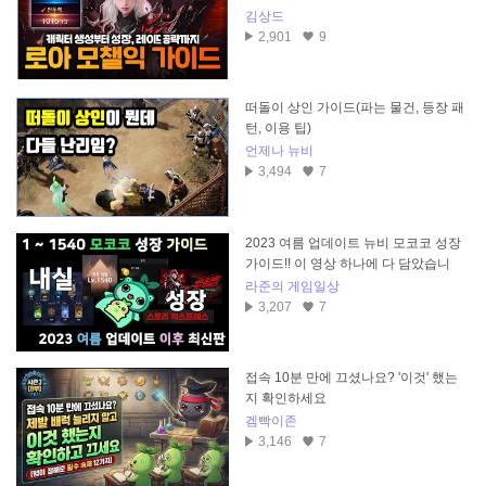
김상드
2,901
9
떠돌이 상인 가이드(파는 물건, 등장 패
턴, 이용 팁)
언제나 뉴비
3,494
7
2023 여름 업데이트 뉴비 모코코 성장
가이드!! 이 영상 하나에 다 담았습니
다!!
라준의 게임일상
3,207
7
접속 10분 만에 끄셨나요? '이것' 했는
지 확인하세요
겜빡이존
3,146
7