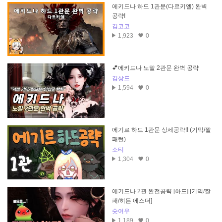
에키드나 하드 1관문(다르키엘) 완벽
공략!
김코코
1,923
0
💕에키드나 노말 2관문 완벽 공략
김상드
1,594
0
에기르 하드 1관문 상세공략!! (기믹/짤
패턴)
소티
1,304
0
에키드나 2관 완전공략 [하드] [기믹/짤
패/히든 에스더]
숫여우
1,189
0