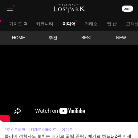
상
대
가이드
커뮤니티
미디어
거래소
웹 샵
고객
단
메
메
서
HOME
추천
BEST
NEW
뉴
영
뉴
브
상
보
메
기
뉴
#로스트아크
#카제로스레이드
#에기르
클리어 경험자도 놓치는 에기르 꿀팁 공략 / 에기르 하드1-2관 미세