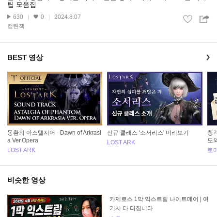
팁 모음집
630
0
2024.8.07
캡틴잭
BEST 영상
몽환의 아스탤지어 - Dawn of Arkrasi
신규 클래스 '소서리스' 미리보기
청
a Ver.Opera
도
LOST ARK
LOST ARK
로
비슷한 영상
카제로스 1막 익스트림 나이트메어 | 여
기서 다 터집니다