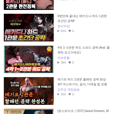
8분만에 끝내는 에키드나 하드 1관문
초간단 공략❗
한서우양
434
0
4막 1~2관문 하드 스피드 공략 (feat. 짤
패턴 보고가세요)
바보온돌
394
0
에기르 하드 2관문 짤패턴 공략 완성
본!! 저스트가드, 딜각, 디테일 팁 포함
김주선 게임방송
344
0
[로스트아크｜OST] Sweet Dreams, M