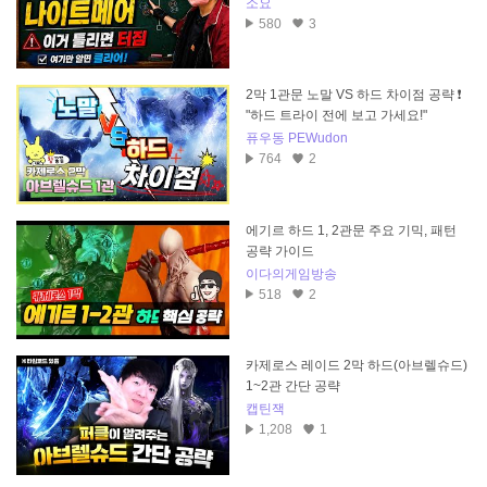
소요
580
3
2막 1관문 노말 VS 하드 차이점 공략 ❗
"하드 트라이 전에 보고 가세요!"
퓨우동 PEWudon
764
2
에기르 하드 1, 2관문 주요 기믹, 패턴
공략 가이드
이다의게임방송
518
2
카제로스 레이드 2막 하드(아브렐슈드)
1~2관 간단 공략
캡틴잭
1,208
1