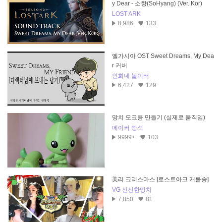
y Dear - 소향(SoHyang) (Ver. Kor)
LOST ARK
8,986
133
엘가시아 OST Sweet Dreams, My Dea
r 커버
인희네 놀이터
6,427
129
망치 모코콩 만들기 (실제로 움직임)
메이커 빵석
9999+
103
美리 크리스마스 [로스트아크 캐롤송]
VG 신선한망치
7,850
81