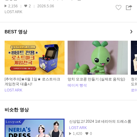
2,156
2
2026.5.06
LOST ARK
BEST 영상
[추억주의]★4월 1일★ 로스트아크
망치 모코콩 만들기 (실제로 움직임)
청
게임천국 대출시!
도
메이커 빵석
LOST ARK
로
비슷한 영상
신상입고! 2024 1st 네리아의 드레스룸
LOST ARK
1,420
0