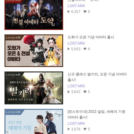
LOST ARK
6,327
6
도화가 오픈 기념 아바타 출시
LOST ARK
5,653
6
신규 클래스 발키리, 오픈 기념 아바타
출시!
LOST ARK
3,642
5
[로스트아크] 2022 설빔, 새해의 기원
아바타 출시!
LOST ARK
3,076
5