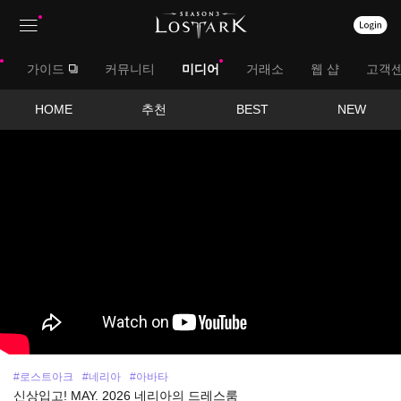
상
대
가이드
커뮤니티
미디어
거래소
웹 샵
고객
단
메
메
서
HOME
추천
BEST
NEW
뉴
영
뉴
브
상
보
메
기
뉴
#로스트아크
#네리아
#아바타
신상입고! MAY. 2026 네리아의 드레스룸