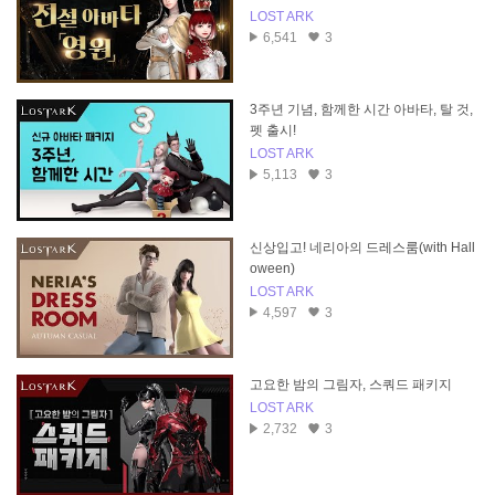
LOST ARK
6,541
3
3주년 기념, 함께한 시간 아바타, 탈 것,
펫 출시!
LOST ARK
5,113
3
신상입고! 네리아의 드레스룸(with Hall
oween)
LOST ARK
4,597
3
고요한 밤의 그림자, 스쿼드 패키지
LOST ARK
2,732
3