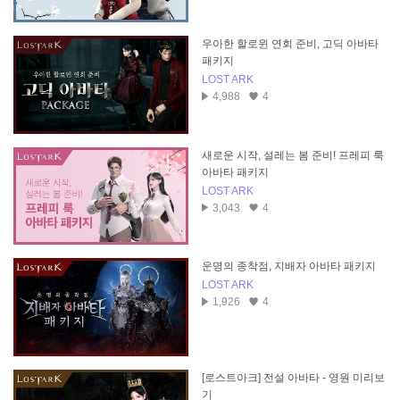
우아한 할로윈 연회 준비, 고딕 아바타
패키지
LOST ARK
4,988
4
새로운 시작, 설레는 봄 준비! 프레피 룩
아바타 패키지
LOST ARK
3,043
4
운명의 종착점, 지배자 아바타 패키지
LOST ARK
1,926
4
[로스트아크] 전설 아바타 - 영원 미리보
기