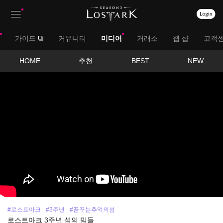
상
대
가이드
커뮤니티
미디어
거래소
웹 샵
고객
단
메
메
서
HOME
추천
BEST
NEW
뉴
영
뉴
브
상
보
메
기
뉴
#로스트아크
#3주년
#꿈꾸는추억의섬
로스트아크 3주년 섬의 밈들