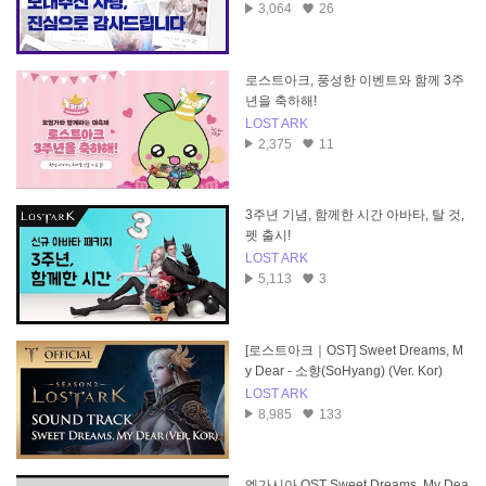
3,064
26
로스트아크, 풍성한 이벤트와 함께 3주
년을 축하해!
LOST ARK
2,375
11
3주년 기념, 함께한 시간 아바타, 탈 것,
펫 출시!
LOST ARK
5,113
3
[로스트아크｜OST] Sweet Dreams, M
y Dear - 소향(SoHyang) (Ver. Kor)
LOST ARK
8,985
133
엘가시아 OST Sweet Dreams, My Dea