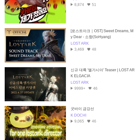
8,874
51
[로스트아크｜OST] Sweet Dreams, M
y Dear - 소향(SoHyang)
LOST ARK
3,469
48
신규 대륙 '엘가시아' Teaser | LOST AR
K ELGACIA
LOST ARK
9999+
46
굿바이 금강선
K DOCHI
9,065
46