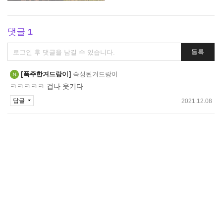
댓글
1
댓
등록
글
쓰
폭주한겨드랑이
숙성된겨드랑이
기
ㅋㅋㅋㅋㅋ 겁나 웃기다
답글
2021.12.08