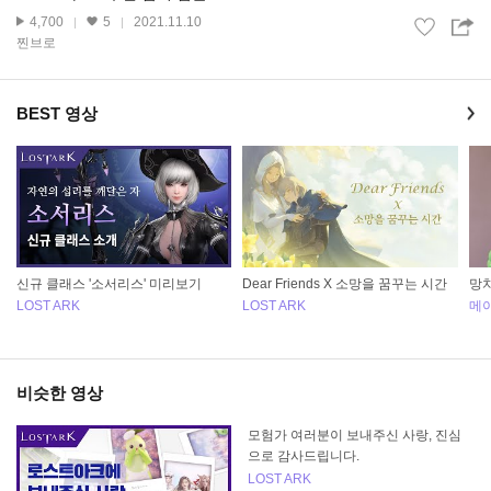
4,700
5
2021.11.10
찐브로
BEST 영상
신규 클래스 '소서리스' 미리보기
Dear Friends X 소망을 꿈꾸는 시간
망치
LOST ARK
LOST ARK
메
비슷한 영상
모험가 여러분이 보내주신 사랑, 진심
으로 감사드립니다.
LOST ARK