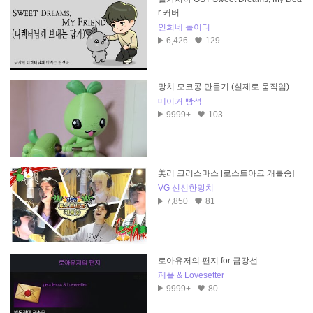
r 커버
인희네 놀이터
6,426
129
망치 모코콩 만들기 (실제로 움직임)
메이커 빵석
9999+
103
美리 크리스마스 [로스트아크 캐롤송]
VG 신선한망치
7,850
81
로아유저의 편지 for 금강선
페폴 & Lovesetter
9999+
80