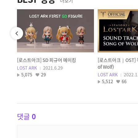
더보기
er.답가
[로스트아크] SD 피규어 메이킹
[로스트아크｜OST] 
of Wolf)
LOST ARK
2021.6.29
5,075
29
LOST ARK
2022.1
5,512
66
댓글
0
댓
글