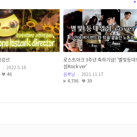
[로스트아크] 2022 설빔, 새해의
기원 아바타 출시!
LOST ARK
우아한 할로윈 연회 준비, 고딕
아바타 패키지
LOST ARK
금강선
로스트아크 3주년 축하기념! '별빛등대
새로운 시작, 설레는 봄 준비!
섬Rock ver'
I
2022.5.18
프레피 룩 아바타 패키지
46
음뿌남
2021.11.17
LOST ARK
4,706
39
운명의 종착점, 지배자 아바타
패키지
LOST ARK
[로스트아크] 전설 아바타 - 영원
미리보기
LOST ARK