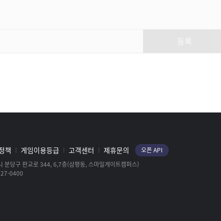
3주년 기념, 함께한 시간 아바타,
탈 것, 펫 출시!
등록
LOST ARK
신상입고! 네리아의 드레스룸
(with Halloween)
LOST ARK
고요한 밤의 그림자, 스쿼드
패키지
LOST ARK
정책
게임이용등급
고객센터
제휴문의
오픈 API
 분당구 판교로 344, 6,7층(삼평동, 스마일게이트캠퍼스)
27-0400