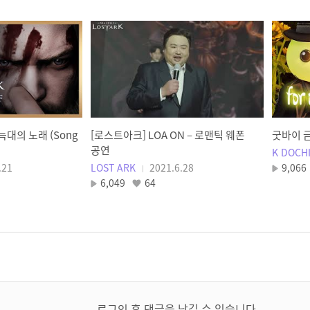
늑대의 노래 (Song
[로스트아크] LOA ON – 로맨틱 웨폰
굿바이 
공연
K DOCH
.21
LOST ARK
2021.6.28
9,066
6,049
64
로그인 후 댓글을 남길 수 있습니다.