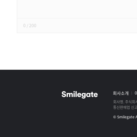
쓰
기
0
/ 200
스
마
일
그
회사소개
게
룹
이
회사명
주식회
사
통신판매업 신
트
로
및
© Smilegate Al
고
로
스