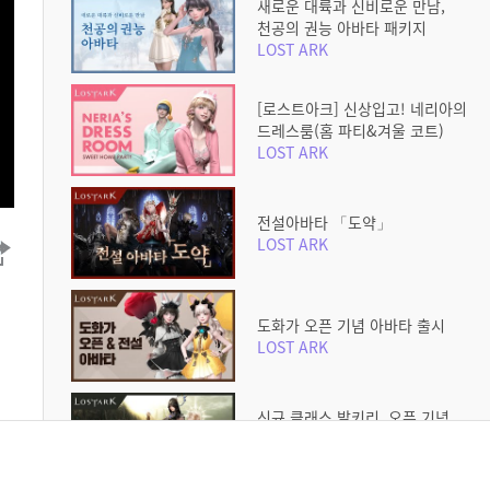
새로운 대륙과 신비로운 만남,
천공의 권능 아바타 패키지
LOST ARK
[로스트아크] 신상입고! 네리아의
드레스룸(홈 파티&겨울 코트)
LOST ARK
전설아바타 「도약」
LOST ARK
도화가 오픈 기념 아바타 출시
LOST ARK
신규 클래스 발키리, 오픈 기념
아바타 출시!
LOST ARK