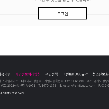
로그인
이용약관
개인정보처리방침
운영정책
이벤트&UGC규약
청소년보호
사 스마일게이트
대표이사
성준호
사업자등록번호
132-81-60298
주소
경기도 성남시
고번호
2022-성남분당A-1071
T
1670-1373
E
lostark@smilegate.com
F
031-6
l rights reserved.