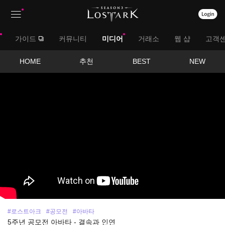
상
대
가이드
커뮤니티
미디어
거래소
웹 샵
고객
단
메
메
서
HOME
추천
BEST
NEW
뉴
영
뉴
브
상
보
메
기
뉴
#로스트아크
#공모전
#아바타
5주년 공모전 아바타 - 결속과 인연