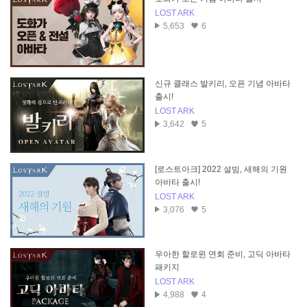
LOST ARK
5,653
6
신규 클래스 발키리, 오픈 기념 아바타
출시!
LOST ARK
3,642
5
[로스트아크] 2022 설빔, 새해의 기원
아바타 출시!
LOST ARK
3,076
5
우아한 할로윈 연회 준비, 고딕 아바타
패키지
LOST ARK
4,988
4