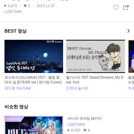
6,870
2
2023.11.07
LOST ARK
BEST 영상
로스트아크(LostArk) OST - 별빛 등
엘가시아 OST Sweet Dreams, My D
별빛
대의 섬 [EYEAR ver | 판다랑 Cover]
ear 커버
뉴
판다랑 YouTube
인희네 놀이터
트
비슷한 영상
바다의 속삭임 패키지
LOST ARK
6,545
8