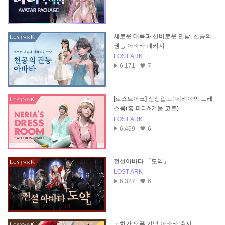
새로운 대륙과 신비로운 만남, 천공의
권능 아바타 패키지
LOST ARK
6,171
7
[로스트아크] 신상입고! 네리아의 드레
스룸(홈 파티&겨울 코트)
LOST ARK
6,469
6
전설아바타 「도약」
LOST ARK
6,327
6
도화가 오픈 기념 아바타 출시