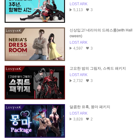
LOST ARK
5,113
3
신상입고! 네리아의 드레스룸(with Hall
oween)
LOST ARK
4,597
3
고요한 밤의 그림자, 스쿼드 패키지
LOST ARK
2,732
3
달콤한 유혹, 몽마 패키지
LOST ARK
3,828
2