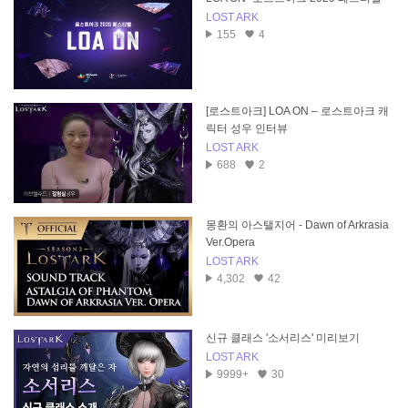
LOST ARK
155
4
[로스트아크] LOA ON – 로스트아크 캐
릭터 성우 인터뷰
LOST ARK
688
2
몽환의 아스탤지어 - Dawn of Arkrasia
Ver.Opera
LOST ARK
4,302
42
신규 클래스 '소서리스' 미리보기
LOST ARK
9999+
30