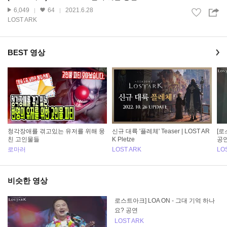
6,049
64
2021.6.28
LOST ARK
BEST 영상
청각장애를 겪고있는 유저를 위해 뭉
신규 대륙 '플레체' Teaser | LOST AR
[로
친 고인물들
K Pletze
공
로마러
LOST ARK
LO
비슷한 영상
로스트아크] LOA ON - 그대 기억 하나
요? 공연
LOST ARK