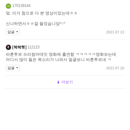
170139144
엌..이거 첨으로 다 본 영상이었는데ㅎㅎ
신나하면서ㅎㅎ잘 들었습니당^-^
답글
2021.07.13
헤헤헷
112123
바훈투르 쓰리썸머데잇 영화에 출연함 ㅋㅋㅋㅋㅋ영화보는데
어디서 많이 들은 목소리가 나와서 얼굴보니 바훈투르네 ㅋ
답글
2021.07.10
더보기