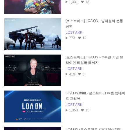
1,331
18
[로스트아크] LOA ON - 빙하섬의 눈물
공연
LOST ARK
773
12
[로스트아크] LOA ON – 2주년 기념 브
라이언 타일러 메세지
LOST ARK
419
3
LOA ON mini - 로스트아크 여름 업데이
트 프리뷰
LOST ARK
1,353
15
LOA ON -로스트아크 2020 페스티벌