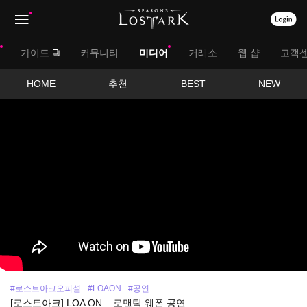
상
대
가이드
커뮤니티
미디어
거래소
웹 샵
고객
단
메
메
서
HOME
추천
BEST
NEW
뉴
영
뉴
브
상
보
메
기
뉴
#로스트아크오피셜
#LOAON
#공연
[로스트아크] LOA ON – 로맨틱 웨폰 공연