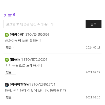
댓글
6
댓
등록
글
쓰
허공수라
STOVE45520826
기
바훈아저씨 노래 잘하네!!
답글
2024.05.11
EH레비
STOVE70190304
ㅎㅎ 눈썹으로 노래하시네.
답글
2021.09.22
착해빠진형님
STOVE81519734
와아. 신기하다 이렇게 보니까, 웅장해진다
답글
2021.09.10