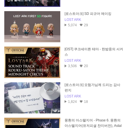
[로스트아크] SD 피규어 메이킹
LOST ARK
5,074
29
[OST] 쿠크세이튼 테마 - 한밤중의 서커
스
LOST ARK
3,506
20
[로스트아크] 모험가님께 드리는 감사
편지
LOST ARK
1,824
18
몽환의 아스탤지어 - Phase 6. 몽환의
아스탤지어(유저피셜 찬미버전), Astal