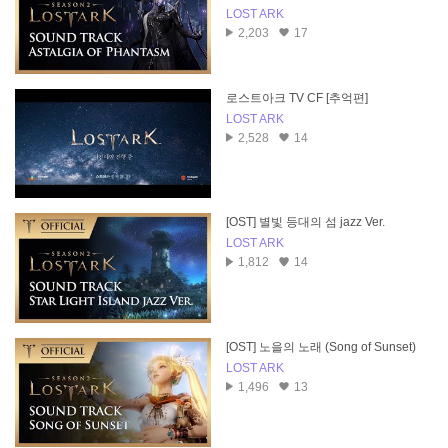
gia of Phantasm
LOST ARK
2,203
17
로스트아크 TV CF [추억편]
LOST ARK
2,528
14
[OST] 별빛 등대의 섬 jazz Ver.
LOST ARK
1,812
14
[OST] 노을의 노래 (Song of Sunset)
LOST ARK
1,496
13