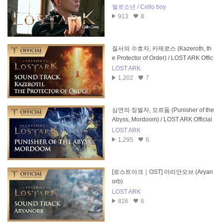
활한 심연의 군주)
첼로소년 / Cello boy
913
8
질서의 수호자, 카제로스 (Kazeroth, th
e Protector of Order) / LOST ARK Offic
ial Soundtrack
LOST ARK
1,202
7
심연의 징벌자, 모르둠 (Punisher of the
Abyss, Mordoom) / LOST ARK Official
Soundtrack
LOST ARK
1,295
6
[로스트아크｜OST] 아리안오브 (Aryan
orb)
LOST ARK
826
6