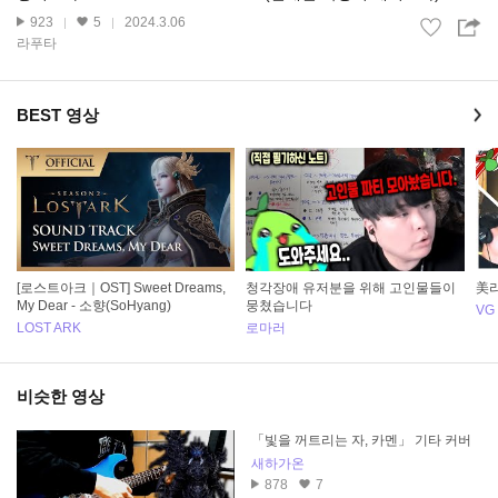
923
5
2024.3.06
라푸타
BEST 영상
[로스트아크｜OST] Sweet Dreams,
청각장애 유저분을 위해 고인물들이
美리
My Dear - 소향(SoHyang)
뭉쳤습니다
VG
LOST ARK
로마러
비슷한 영상
「빛을 꺼트리는 자, 카멘」 기타 커버
새하가온
878
7