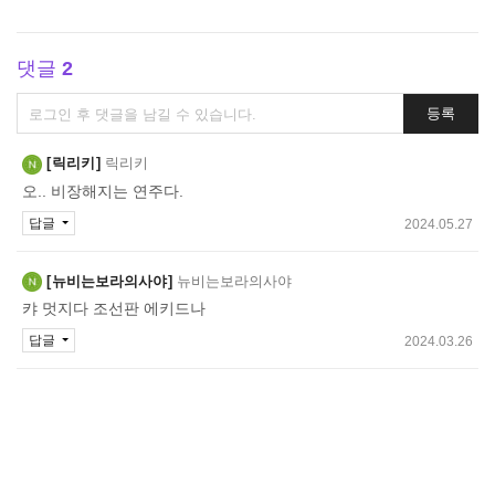
댓글
2
댓
등록
글
쓰
릭리키
릭리키
기
오.. 비장해지는 연주다.
답글
2024.05.27
뉴비는보라의사야
뉴비는보라의사야
캬 멋지다 조선판 에키드나
답글
2024.03.26