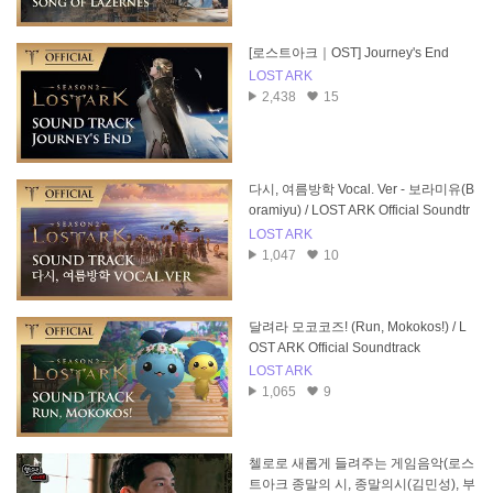
[로스트아크｜OST] Journey's End
LOST ARK
2,438
15
다시, 여름방학 Vocal. Ver - 보라미유(B
oramiyu) / LOST ARK Official Soundtr
ack
LOST ARK
1,047
10
달려라 모코코즈! (Run, Mokokos!) / L
OST ARK Official Soundtrack
LOST ARK
1,065
9
첼로로 새롭게 들려주는 게임음악(로스
트아크 종말의 시, 종말의시(김민성), 부