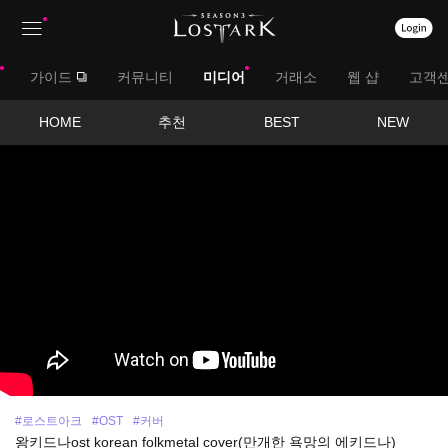
상
대
가이드
커뮤니티
미디어
거래소
웹 샵
고객
단
메
메
서
HOME
추천
BEST
NEW
뉴
영
뉴
브
상
보
메
기
뉴
#로스트아크
#OST
#커버
왕키드나ost korean folkmetal cover(만개한 욕망의 에키드나)