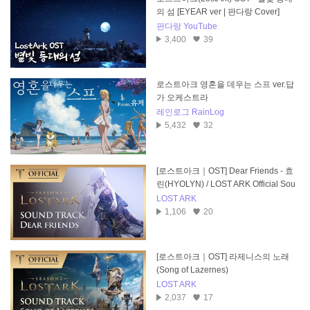
의 섬 [EYEAR ver | 판다랑 Cover]
판다랑 YouTube
3,400
39
로스트아크 영혼을 데우는 스프 ver.답
가 오케스트라
레인로그 RainLog
5,432
32
[로스트아크｜OST] Dear Friends - 효
린(HYOLYN) / LOST ARK Official Sou
ndtrack
LOST ARK
1,106
20
[로스트아크｜OST] 라제니스의 노래
(Song of Lazernes)
LOST ARK
2,037
17