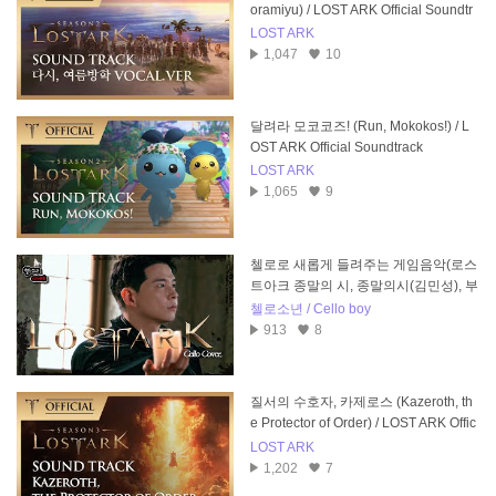
oramiyu) / LOST ARK Official Soundtr
ack
LOST ARK
1,047
10
달려라 모코코즈! (Run, Mokokos!) / L
OST ARK Official Soundtrack
LOST ARK
1,065
9
첼로로 새롭게 들려주는 게임음악(로스
트아크 종말의 시, 종말의시(김민성), 부
활한 심연의 군주)
첼로소년 / Cello boy
913
8
질서의 수호자, 카제로스 (Kazeroth, th
e Protector of Order) / LOST ARK Offic
ial Soundtrack
LOST ARK
1,202
7