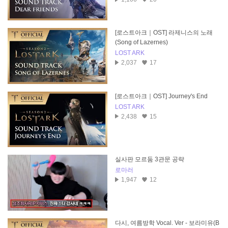
[로스트아크｜OST] 라제니스의 노래
(Song of Lazernes)
LOST ARK
2,037
17
[로스트아크｜OST] Journey's End
LOST ARK
2,438
15
실사판 모르둠 3관문 공략
로마러
1,947
12
다시, 여름방학 Vocal. Ver - 보라미유(B