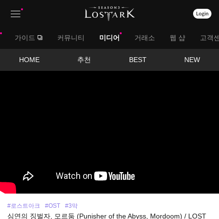
상
대
가이드
커뮤니티
미디어
거래소
웹 샵
고객
단
메
메
서
HOME
추천
BEST
NEW
뉴
영
뉴
브
상
보
메
기
뉴
#로스트아크
#OST
#3막
심연의 징벌자, 모르둠 (Punisher of the Abyss, Mordoom) / LOST