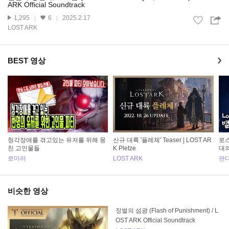
ARK Official Soundtrack
1,295
6
2025.2.17
LOST ARK
BEST 영상
청각장애를 겪고있는 유저를 위해 뭉
신규 대륙 '플레체' Teaser | LOST AR
로스
친 고인물들
K Pletze
대의
로마러
LOST ARK
판다
비슷한 영상
징벌의 섬광 (Flash of Punishment) / L
OST ARK Official Soundtrack