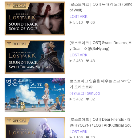
[로스트아크｜OST] 늑대의 노래 (Song
of Wolf)
LOST ARK
5,510
66
[로스트아크｜OST] Sweet Dreams, M
y Dear - 소향(SoHyang)
LOST ARK
3,469
48
로스트아크 영혼을 데우는 스프 ver.답
가 오케스트라
레인로그 RainLog
5,432
32
[로스트아크｜OST] Dear Friends - 효
린(HYOLYN) / LOST ARK Official Sou
ndtrack
LOST ARK
1,106
20