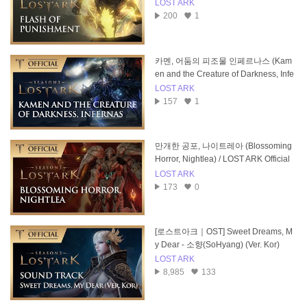
LOST ARK
200
1
카멘, 어둠의 피조물 인페르나스 (Kam
en and the Creature of Darkness, Infe
rnas) / LOST ARK Soundtrack
LOST ARK
157
1
만개한 공포, 나이트레아 (Blossoming
Horror, Nightlea) / LOST ARK Official
Soundtrack
LOST ARK
173
0
[로스트아크｜OST] Sweet Dreams, M
y Dear - 소향(SoHyang) (Ver. Kor)
LOST ARK
8,985
133