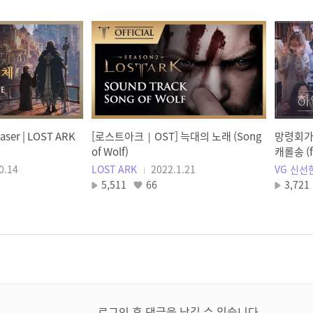
ser | LOST ARK
[로스트아크｜OST] 늑대의 노래 (Song
망령회가
of Wolf)
캐롤송 (
0.14
LOST ARK
2022.1.21
VG 신선
5,511
66
3,721
로그인 후 댓글을 남길 수 있습니다.