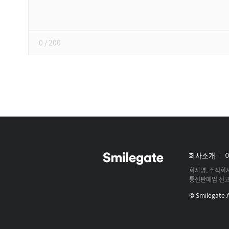
쓰
기
0
/ 200
스
마
일
그
회사소개
게
룹
이
회사명
주식회
사
통신판매업 신
트
로
및
© Smilegate Al
고
로
스