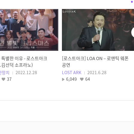
질병군단장 일리아칸 (Plague
Legion Commander, Illiakan)
/ LOST ARK Official
Soundtrack
LOST ARK
일리아칸 [노말] 1관문 공략
양폼식
 특별한 이유 - 로스트아크
[로스트아크] LOA ON – 로맨틱 웨폰
노말 일리아칸 3관문
f.김선덕 소프라노)
공연
쉽게알려주는 공략! 이것만
한망치
2022.12.28
LOST ARK
2021.6.28
보고가세요
37
6,049
64
고탑 GOTOP
로스트아크 카멘 1-3관문
싱글모드 공략 14분 요약
슈샤쿠SYUSYAKU
쇠락의 군주 일리아칸 (Monarch
of Debilitation, Illiakan) /
LOST ARK Official Soundtrack