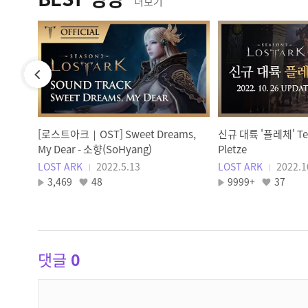
더보기
들이
[로스트아크｜OST] Sweet Dreams,
신규 대륙 '플레체' Tea
My Dear - 소향(SoHyang)
Pletze
LOST ARK
2022.5.13
LOST ARK
2022.1
3,469
48
9999+
37
댓글
0
댓
글