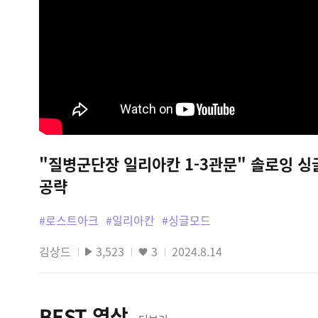
"질병군단장 일리아칸 1-3관문" 솔로잉 싱
공략
#로스트아크
#일리아칸
#싱글모드
김상드
3,523
3
2024.8.14
BEST 영상