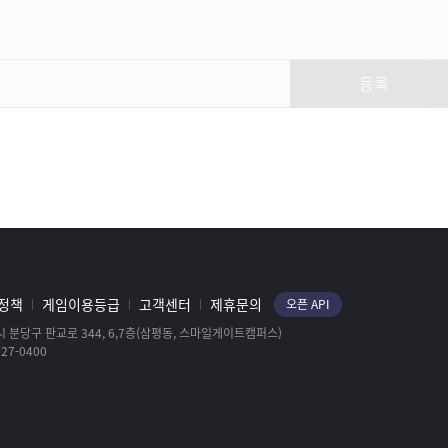
LOST ARK
5분만에 알아보는 카멘 싱글모드
중요 패턴 및 바뀐 것들
등록
한서우군
군단장 레이드 일리아칸 3관문
노말 최신공략
바뀐TV
[로스트아크｜OST] Sweet
Dreams, My Dear - 소향
(SoHyang) (Ver. Kor)
LOST ARK
정책
게임이용등급
고객센터
제휴문의
오픈 API
 분당구 판교로 344, 6,7층(삼평동, 스마일게이트캠퍼스)
27-0400