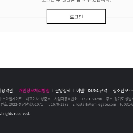
로그인
이용약관
개인정보처리방침
운영정책
이벤트&UGC규약
청소년보호
사 스마일게이트
대표이사
성준호
사업자등록번호
132-81-60298
주소
경기도 성남시
고번호
2022-성남분당A-1071
T
1670-1373
E
lostark@smilegate.com
F
031-6
l rights reserved.