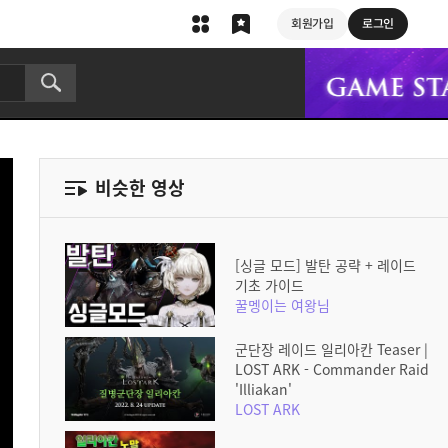
회원가입
로그인
비슷한 영상
[싱글 모드] 발탄 공략 + 레이드
기초 가이드
꿀멩이는 여왕님
군단장 레이드 일리아칸 Teaser |
LOST ARK - Commander Raid
'Illiakan'
LOST ARK