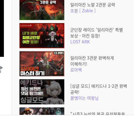
일리아칸 노말 2관문 공략
조블 [ Zoble ]
군단장 레이드 '일리아칸' 특별
보상 - 아칸 등장!
LOST ARK
일리아칸 3관문 완벽하게
이해하기!
로아백
[싱글 모드] 에키드나 1-2관 완벽
공략!
꿀멩이는 여왕님
"시즌3 뉴비와 복귀 유저분들을
위한" 싱글모드 실전 압축 공략
로마러