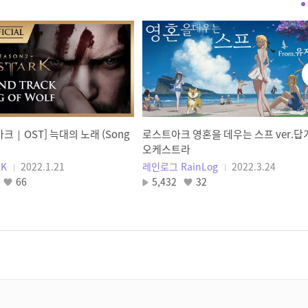
신규 클래스 '브레이커' 미리보기 |
Lost Ark - New Class, Breaker
LOST ARK
신규 클래스 환수사, 오픈 기념
아바타 출시!
LOST ARK
크｜OST] 늑대의 노래 (Song
로스트아크 영혼을 데우는 스프 ver.답
[로스트아크｜OST] Sweet
오케스트라
Dreams, My Dear - 소향
RK
2022.1.21
레인로그 RainLog
2022.3.24
(SoHyang) (Ver. Kor)
66
5,432
32
LOST ARK
엘가시아 OST Sweet Dreams,
My Dear 커버
인희네 놀이터
망치 모코콩 만들기 (실제로
움직임)
메이커 빵석