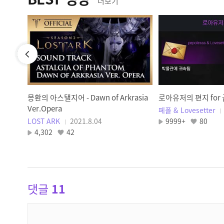
더보기
기
몽환의 아스탤지어 - Dawn of Arkrasia
로아유저의 편지 for
Ver.Opera
페폴 & Lovesetter
LOST ARK
2021.8.04
9999+
80
4,302
42
댓글
11
댓
글