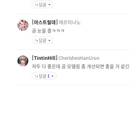
답글
아스트릴데
테르미나노
곰 눈을 좀ㅋㅋㅋ
답글
TintinHill
CherishesHanUrun
저두 다 좋은데 곰 모델링 좀 개선되면 좋을 거 같긴
답글
1