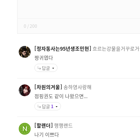
쓰
기
0
/ 200
정자동사는95년생조민현
흐르는강물을거꾸로거
짱귀엽다
답글
차원의겨울
송하영사랑해
점핑권도 같이 나왔으면...
답글
1
할랜더
행행랜드
나기 이쁘다