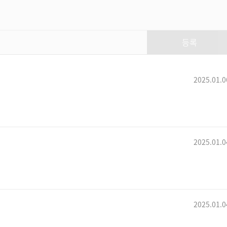
美리 크리스마스 [로스트아크
캐롤송]
등록
VG 신선한망치
로아유저의 편지 for 금강선
2025.01.0
페폴 & Lovesetter
네리아의 주점 OST에 가사를 써
뮤지컬배우분을 모셨습니다
(Neria Musical)
2025.01.0
VG 신선한망치
2025.01.0