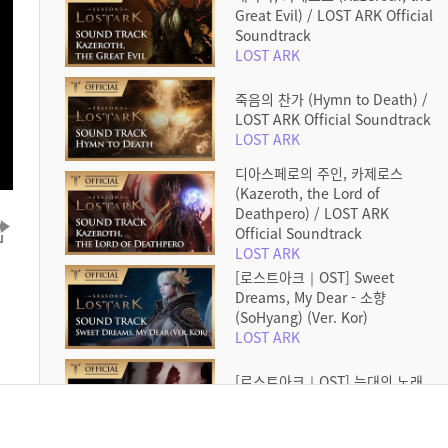
Great Evil) / LOST ARK Official
Soundtrack
LOST ARK
죽음의 찬가 (Hymn to Death) /
LOST ARK Official Soundtrack
LOST ARK
디아스페로의 주인, 카제로스
(Kazeroth, the Lord of
Deathpero) / LOST ARK
Official Soundtrack
LOST ARK
[로스트아크｜OST] Sweet
Dreams, My Dear - 소향
(SoHyang) (Ver. Kor)
LOST ARK
[로스트아크｜OST] 늑대의 노래
(Song of Wolf)
LOST ARK