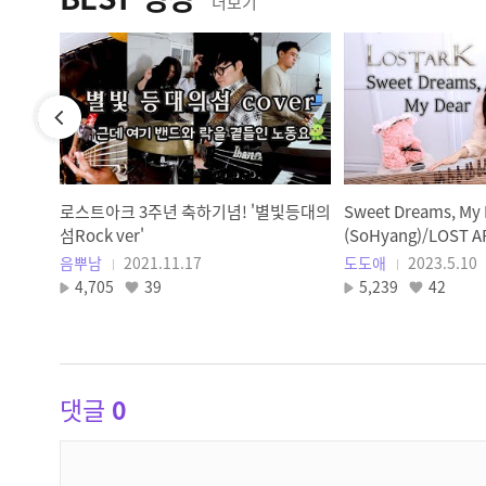
더보기
에게
로스트아크 3주년 축하기념! '별빛등대의
Sweet Dreams, My 
섬Rock ver'
(SoHyang)/LOST
연주 국악 버전 Cover
음뿌남
2021.11.17
도도애
2023.5.10
4,705
39
5,239
42
댓글
0
댓
글