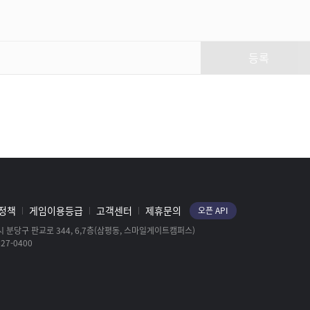
카제로스 레이드 "최후의 날"
Teaser | LOST ARK - Kazeroth
Raid "The Final Day"
등록
LOST ARK
다시, 여름방학 Vocal. Ver -
보라미유(Boramiyu) / LOST
ARK Official Soundtrack
LOST ARK
달려라 모코코즈! (Run,
Mokokos!) / LOST ARK Official
Soundtrack
LOST ARK
정책
게임이용등급
고객센터
제휴문의
오픈 API
 분당구 판교로 344, 6,7층(삼평동, 스마일게이트캠퍼스)
27-0400