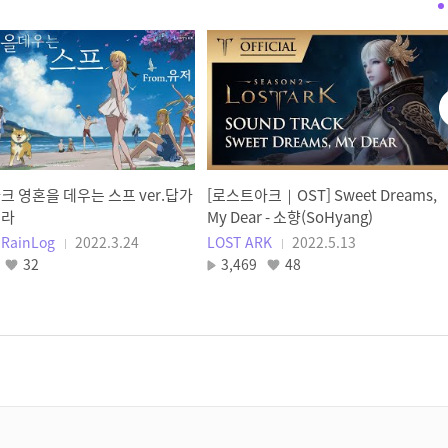
[로스트아크｜OST] Sweet
Dreams, My Dear - 소향
(SoHyang)
LOST ARK
로스트아크 영혼을 데우는 스프
ver.답가 오케스트라
레인로그 RainLog
 영혼을 데우는 스프 ver.답가
[로스트아크｜OST] Sweet Dreams,
[로스트아크｜OST] Dear
트라
My Dear - 소향(SoHyang)
Friends - 효린(HYOLYN) / LOST
ainLog
2022.3.24
LOST ARK
2022.5.13
ARK Official Soundtrack
32
3,469
48
LOST ARK
[로스트아크｜OST] 라제니스의
노래 (Song of Lazernes)
LOST ARK
[로스트아크｜OST] Journey's
End
LOST ARK