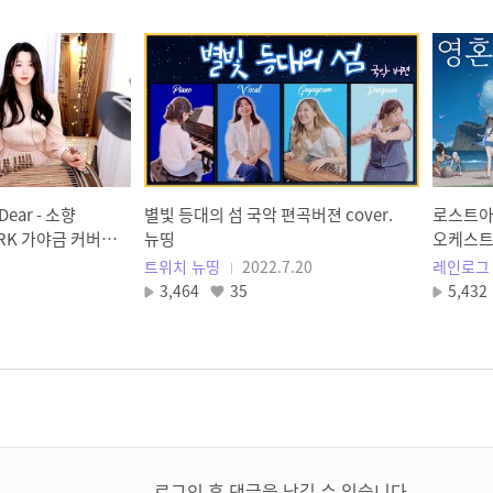
Dear - 소향
별빛 등대의 섬 국악 편곡버젼 cover.
로스트아크
 ARK 가야금 커버
뉴띵
오케스
 by, 도도애
트위치 뉴띵
2022.7.20
레인로그 R
3,464
35
5,432
로그인 후 댓글을 남길 수 있습니다.