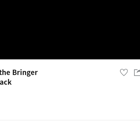
he Bringer
rack