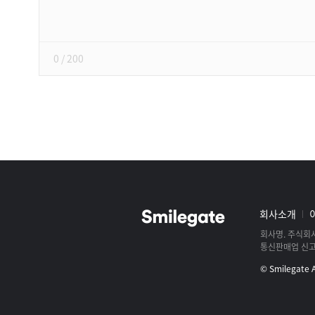
쓰
기
0
/ 200
스
마
일
그
회사소개
게
룹
이
회사명
주식회
사
통신판매업 신
트
로
및
© Smilegate Al
고
로
스