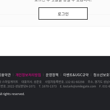
로그인
이용약관
개인정보처리방침
운영정책
이벤트&UGC규약
청소년보호
사 스마일게이트
대표이사
성준호
사업자등록번호
132-81-60298
주소
경기도 성남시
고번호
2022-성남분당A-1071
T
1670-1373
E
lostark@smilegate.com
F
031-6
l rights reserved.