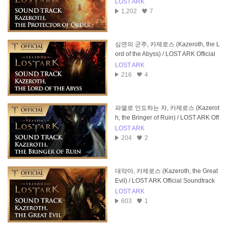
ial Soundtrack
LOST ARK
1,202
7
심연의 군주, 카제로스 (Kazeroth, the L
ord of the Abyss) / LOST ARK Official
Soundtrack
LOST ARK
216
4
파멸로 인도하는 자, 카제로스 (Kazerot
h, the Bringer of Ruin) / LOST ARK Off
icial Soundtrack
LOST ARK
204
2
대악마, 카제로스 (Kazeroth, the Great
Evil) / LOST ARK Official Soundtrack
LOST ARK
603
1