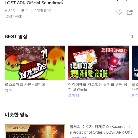
LOST ARK Official Soundtrack
325
1
2025.9.10
LOST ARK
BEST 영상
로스트아크 사연 - 로디오
청각장애를 겪고있는 유저를 위해 뭉
로스
친 고인물들
대의
다주
로마러
판다
비슷한 영상
질서의 수호자, 카제로스 (Kazeroth, th
e Protector of Order) / LOST ARK Offic