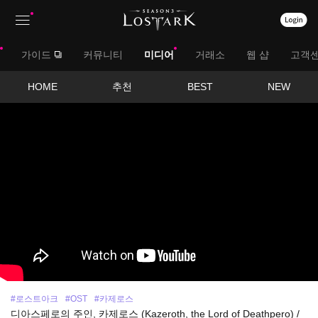
상
대
가이드
커뮤니티
미디어
거래소
웹 샵
고객
단
메
메
서
HOME
추천
BEST
NEW
뉴
영
뉴
브
상
보
메
기
뉴
#로스트아크
#OST
#카제로스
디아스페로의 주인, 카제로스 (Kazeroth, the Lord of Deathpero) /