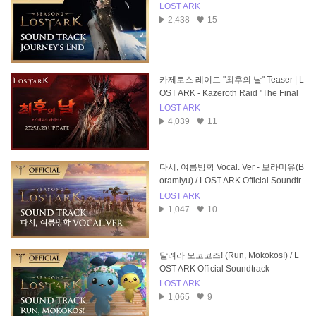
LOST ARK
2,438
15
카제로스 레이드 "최후의 날" Teaser | L
OST ARK - Kazeroth Raid "The Final
Day"
LOST ARK
4,039
11
다시, 여름방학 Vocal. Ver - 보라미유(B
oramiyu) / LOST ARK Official Soundtr
ack
LOST ARK
1,047
10
달려라 모코코즈! (Run, Mokokos!) / L
OST ARK Official Soundtrack
LOST ARK
1,065
9