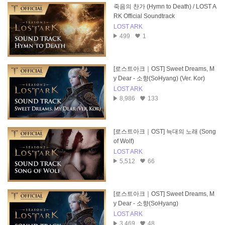
죽음의 찬가 (Hymn to Death) / LOST A
RK Official Soundtrack
LOST ARK
499
1
[로스트아크｜OST] Sweet Dreams, M
y Dear - 소향(SoHyang) (Ver. Kor)
LOST ARK
8,986
133
[로스트아크｜OST] 늑대의 노래 (Song
of Wolf)
LOST ARK
5,512
66
[로스트아크｜OST] Sweet Dreams, M
y Dear - 소향(SoHyang)
LOST ARK
3,469
48