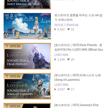
로스트아크 영혼을 데우는 스프 ver.답
가 오케스트라
레인로그 RainLog
5,432
32
[로스트아크｜OST] Dear Friends - 효
린(HYOLYN) / LOST ARK Official Sou
ndtrack
LOST ARK
1,106
20
[로스트아크｜OST] 라제니스의 노래
(Song of Lazernes)
LOST ARK
2,037
17
[로스트아크｜OST] Journey's End