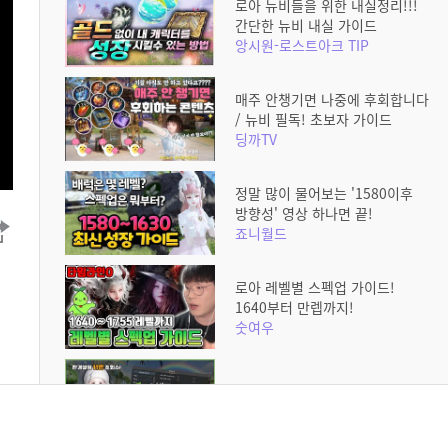
로아 뉴비들을 위한 내실정리!!!
간단한 뉴비 내실 가이드
앙시원-로스트아크 TIP
매주 안챙기면 나중에 후회합니다
/ 뉴비 필독! 초보자 가이드
딩까TV
정말 많이 물어보는 '1580이후
방향성' 영상 하나면 끝!
죠니월드
로아 레벨별 스펙업 가이드!
1640부터 만렙까지!
숫여우
로생이 편해지는 환경설정 꿀팁!!
게임하는 리하이모 [RIHA]