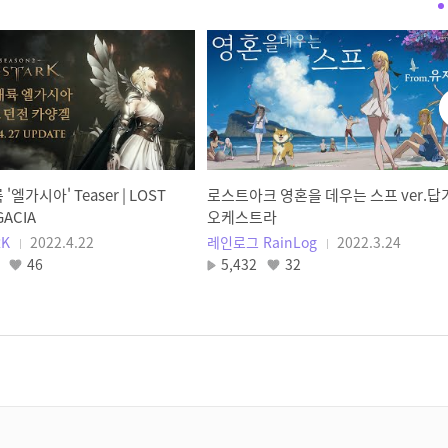
진짜 따라만 하면 되는 모챌익
올인원 가이드
김상드
1340렙에 도달한 하익뉴비를
위한 로스트아크 컨텐츠 안내서
스누껨독
'엘가시아' Teaser | LOST
로스트아크 영혼을 데우는 스프 ver.답
떠돌이 상인 가이드(파는 물건,
GACIA
오케스트라
등장 패턴, 이용 팁)
RK
2022.4.22
레인로그 RainLog
2022.3.24
언제나 뉴비
46
5,432
32
접속 10분 만에 끄셨나요? '이것'
했는지 확인하세요
겜빡이존
영상 하나로 끝내는 뉴비&복귀자
가이드!
숫여우