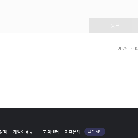
신규&복귀유저를 위해
핵심내용만 요약한 "필수 시청
뉴비 가이드"
등록
로마러
하이퍼 익스프레스를 졸업하기
위한 필수 소양, 각인 기초부터
2025.10.0
33333세팅 실전까지
스누껨독
현재 로아의 레벨대 별 핵심 정보
정리. 꼭 알고 가세요!
죠니월드
정책
게임이용등급
고객센터
제휴문의
오픈 API