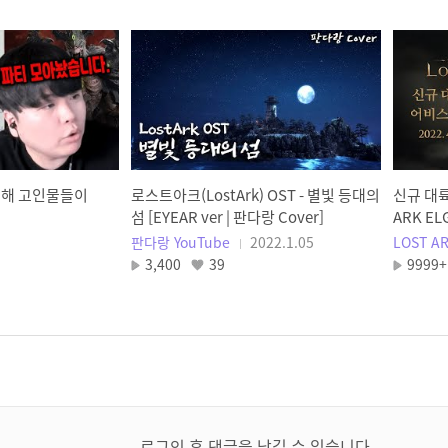
위해 고인물들이
로스트아크(LostArk) OST - 별빛 등대의
신규 대륙 
섬 [EYEAR ver | 판다랑 Cover]
ARK EL
판다랑 YouTube
2022.1.05
LOST A
3,400
39
9999+
로그인 후 댓글을 남길 수 있습니다.