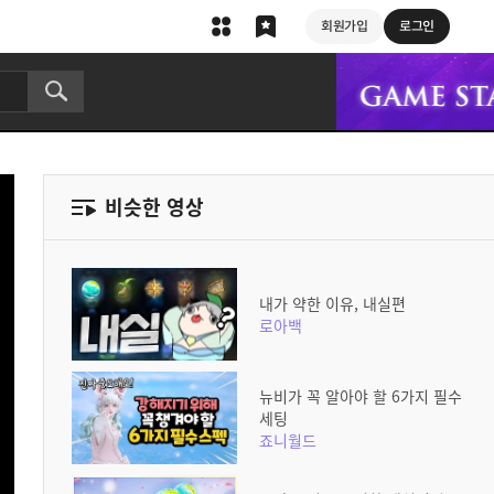
회원가입
로그인
비슷한 영상
내가 약한 이유, 내실편
로아백
뉴비가 꼭 알아야 할 6가지 필수
세팅
죠니월드