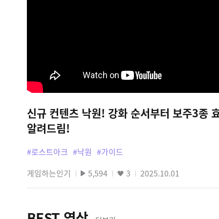
신규 컨텐츠 낙원! 강화 순서부터 보주3종 
알려드림!
#로스트아크
#낙원
#가이드
게임하는인기
5,594
3
2025.10.01
BEST 영상