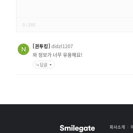
쓰
기
0
/ 200
권투킹
didzl1207
와 정보가 너무 유용해요!
답글
스
마
일
그
회사소개
게
룹