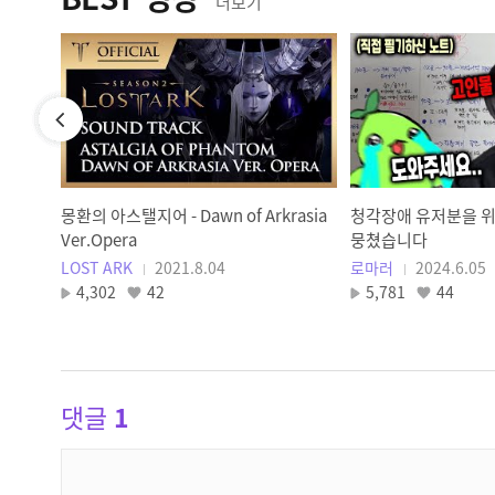
더보기
 My
몽환의 아스탤지어 - Dawn of Arkrasia
청각장애 유저분을 
Ver.Opera
뭉쳤습니다
LOST ARK
2021.8.04
로마러
2024.6.05
4,302
42
5,781
44
댓글
1
댓
글