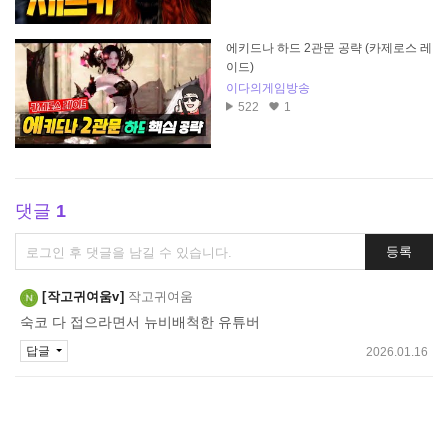
에키드나 하드 2관문 공략 (카제로스 레
이드)
이다의게임방송
522
1
댓글
1
댓
등록
글
쓰
작고귀여움v
작고귀여움
기
숙코 다 접으라면서 뉴비배척한 유튜버
답글
2026.01.16