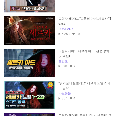
그림자 레이드, "고통의 마녀, 세르카" T
easer
LOST ARK
5,253
10
그림자레이드 세르카 하드1관문 공략
(기믹편)
오일오
320
7
"늙기전에 올릴게요" 세르카 노말 스피
드 공략
바보온돌
857
4
그림자 레이드 '고통의 마녀, 세르카' | 2