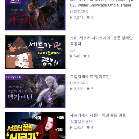
025 Winter Showcase Official Trailer
LOST ARK
2,071
2
소티: 세르카 나이트메어 1관문 상세압
축공략
소티
548
0
그림자 레이드 '벨가르딘'
LOST ARK
2,338
5
세르카에서 서폿이 하면 좋은 것들
김홀앵유튜브
1,414
4