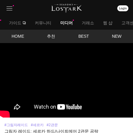
상
대
가이드
커뮤니티
미디어
거래소
웹 샵
고객
단
메
메
서
HOME
추천
BEST
NEW
뉴
영
뉴
브
상
보
메
기
뉴
#그림자레이드
#세르카
#2관문
그림자 레이드: 세르카 하드/나이트메어 2관문 공략