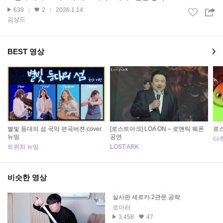
639
2
2026.1.14
김상드
BEST 영상
별빛 등대의 섬 국악 편곡버젼 cover.
[로스트아크] LOA ON – 로맨틱 웨폰
로스
뉴띵
공연
다
트위치 뉴띵
LOST ARK
비슷한 영상
실사판 세르카 2관문 공략
로마러
3,458
47