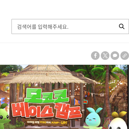
검
색
영
역