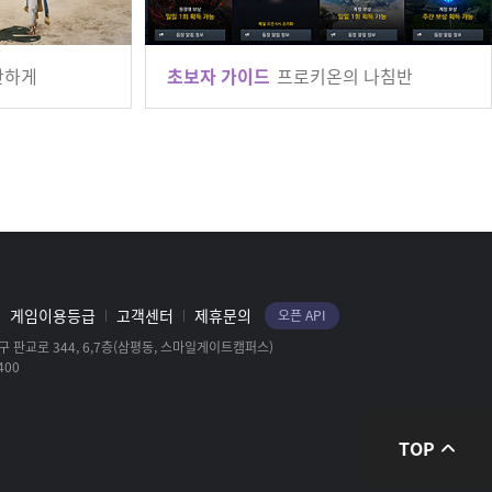
탄하게
초보자 가이드
프로키온의 나침반
게임이용등급
고객센터
제휴문의
오픈 API
 판교로 344, 6,7층(삼평동, 스마일게이트캠퍼스)
400
TOP