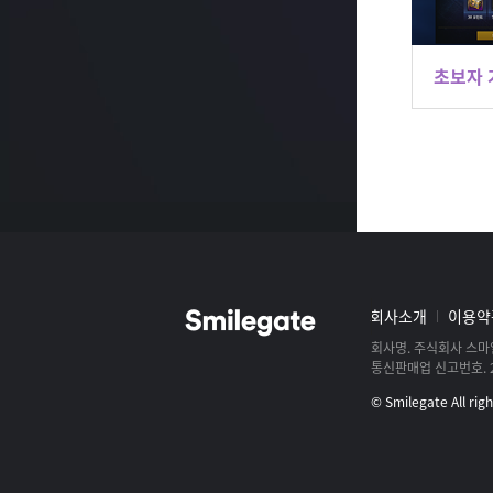
초보자 
스
마
일
게
그
회사소개
이용약
이
룹
트
사
회사명
주식회사 스마
및
로
통신판매업 신고번호
로
고
스
© Smilegate All rig
트
아
크
정