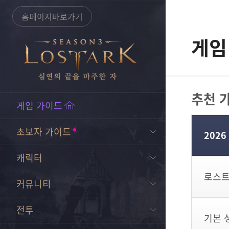
홈페이지바로가기
게임
추천 
게임 가이드
초보자 가이드
202
캐릭터
로스트
커뮤니티
전투
기본 