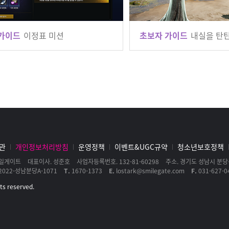
가이드
이정표 미션
초보자 가이드
내실을 탄
관
개인정보처리방침
운영정책
이벤트&UGC규약
청소년보호정책
일게이트
대표이사
성준호
사업자등록번호
132-81-60298
주소
경기도 성남시 분당구
2022-성남분당A-1071
T
1670-1373
E
lostark@smilegate.com
F
031-627-0
hts reserved.