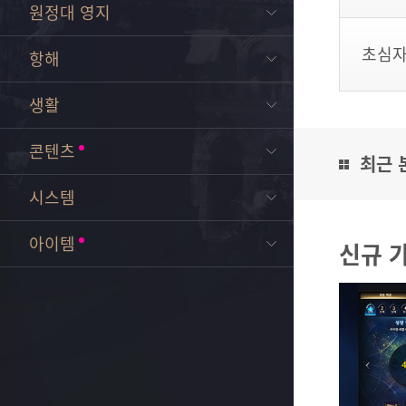
원정대 영지
초심자
항해
생활
콘텐츠
최근 
시스템
아이템
신규 