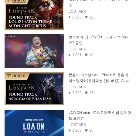
스
LOST ARK
3,506
20
로스트아크] LOA ON - 그대 기억 하나
요? 공연
LOST ARK
1,331
18
몽환의 아스탤지어 - Phase 6. 몽환의
아스탤지어(유저피셜 찬미버전), Astal
gia of Phantasm
LOST ARK
2,203
17
LOA ON mini - 로스트아크 여름 업데이
트 프리뷰
LOST ARK
1,353
15