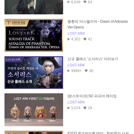
6,049
64
몽환의 아스탤지어 - Dawn of Arkrasia
Ver.Opera
LOST ARK
4,302
42
신규 클래스 '소서리스' 미리보기
LOST ARK
9999+
30
[로스트아크] SD 피규어 메이킹
LOST ARK
5,074
29
[OST] 쿠크세이튼 테마 - 한밤중의 서커