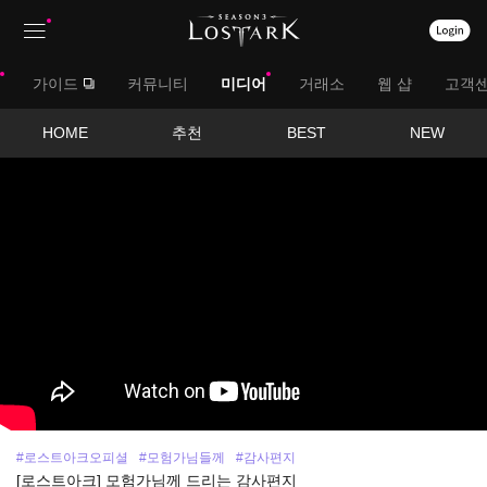
상
대
가이드
커뮤니티
미디어
거래소
웹 샵
고객
단
메
메
서
HOME
추천
BEST
NEW
뉴
영
뉴
브
상
보
메
기
뉴
#로스트아크오피셜
#모험가님들께
#감사편지
[로스트아크] 모험가님께 드리는 감사편지