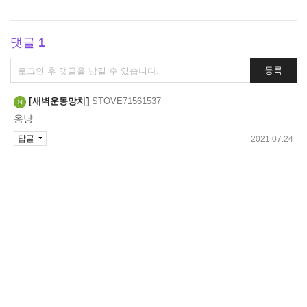
댓글
1
댓
등록
글
쓰
새벽운동망치
STOVE71561537
기
옹냥
답글
2021.07.24