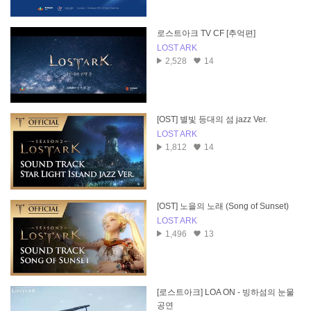
로스트아크 TV CF [추억편]
LOST ARK
2,528
14
[OST] 별빛 등대의 섬 jazz Ver.
LOST ARK
1,812
14
[OST] 노을의 노래 (Song of Sunset)
LOST ARK
1,496
13
[로스트아크] LOA ON - 빙하섬의 눈물
공연