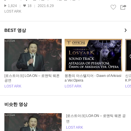
1,824
18
2021.6.29
LOST ARK
BEST 영상
[로스트아크] LOA ON – 로맨틱 웨폰
몽환의 아스탤지어 - Dawn of Arkrasi
신규
공연
a Ver.Opera
K P
LOST ARK
LOST ARK
LO
비슷한 영상
[로스트아크] LOA ON – 로맨틱 웨폰 공
연
LOST ARK