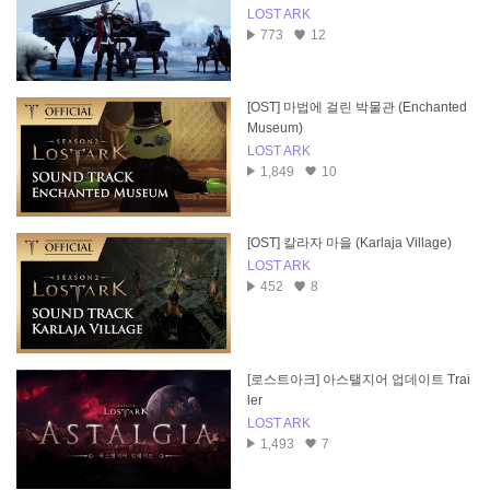
LOST ARK
773
12
[OST] 마법에 걸린 박물관 (Enchanted
Museum)
LOST ARK
1,849
10
[OST] 칼라자 마을 (Karlaja Village)
LOST ARK
452
8
[로스트아크] 아스탤지어 업데이트 Trai
ler
LOST ARK
1,493
7