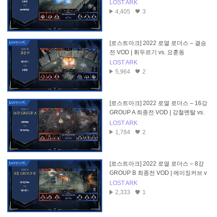
온
LOST ARK
4,405
3
[로스트아크] 2022 로열 로더스 – 결승
전 VOD | 휘두르기 vs. 요훈동
LOST ARK
5,964
2
[로스트아크] 2022 로열 로더스 – 16강
GROUP A 최종전 VOD | 강철멘탈 vs.
에이징커브
LOST ARK
1,784
2
[로스트아크] 2022 로열 로더스 – 8강
GROUP B 최종전 VOD | 에이징커브 v
s. 휘두르기
LOST ARK
2,333
1