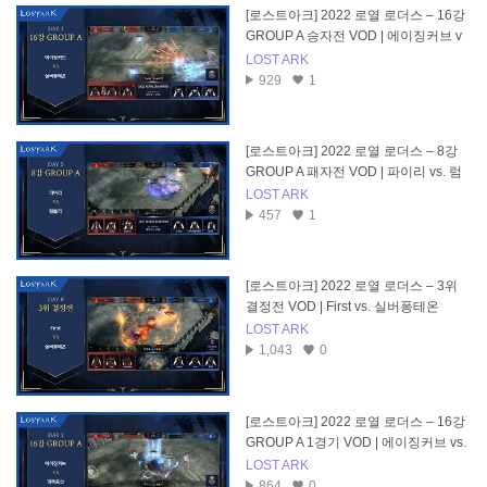
[로스트아크] 2022 로열 로더스 – 16강
GROUP A 승자전 VOD | 에이징커브 v
s. 실버퐁테온
LOST ARK
929
1
[로스트아크] 2022 로열 로더스 – 8강
GROUP A 패자전 VOD | 파이리 vs. 럼
블러
LOST ARK
457
1
[로스트아크] 2022 로열 로더스 – 3위
결정전 VOD | First vs. 실버퐁테온
LOST ARK
1,043
0
[로스트아크] 2022 로열 로더스 – 16강
GROUP A 1경기 VOD | 에이징커브 vs.
퍼펙트샷
LOST ARK
864
0