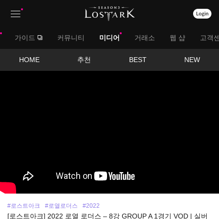
상
대
가이드
커뮤니티
미디어
거래소
웹 샵
고객
단
메
메
서
HOME
추천
BEST
NEW
뉴
영
뉴
브
상
보
메
기
뉴
#로스트아크
#로열로더스
#2022
[로스트아크] 2022 로열 로더스 – 8강 GROUP A 1경기 VOD | 실버