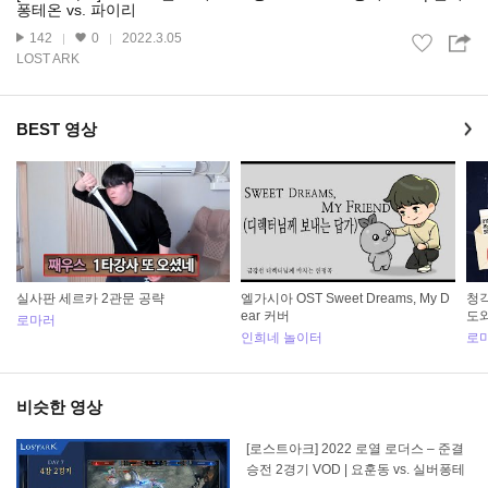
퐁테온 vs. 파이리
142
0
2022.3.05
LOST ARK
BEST 영상
실사판 세르카 2관문 공략
엘가시아 OST Sweet Dreams, My D
청
ear 커버
도
로마러
인희네 놀이터
로
비슷한 영상
[로스트아크] 2022 로열 로더스 – 준결
승전 2경기 VOD | 요훈동 vs. 실버퐁테