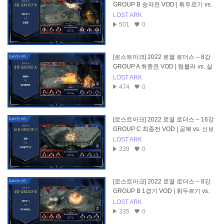
GROUP B 승자전 VOD | 휘두르기 vs.
요훈동
LOST ARK
501
0
[로스트아크] 2022 로열 로더스 – 8강
GROUP A 최종전 VOD | 럼블러 vs. 실
버퐁테온
LOST ARK
474
0
[로스트아크] 2022 로열 로더스 – 16강
GROUP C 최종전 VOD | 공복 vs. 신보
넬라퍼샷
LOST ARK
339
0
[로스트아크] 2022 로열 로더스 – 8강
GROUP B 1경기 VOD | 휘두르기 vs.
에이징커브
LOST ARK
335
0