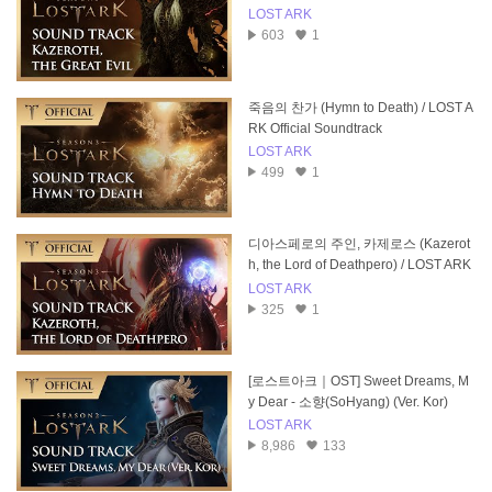
LOST ARK
603
1
죽음의 찬가 (Hymn to Death) / LOST A
RK Official Soundtrack
LOST ARK
499
1
디아스페로의 주인, 카제로스 (Kazerot
h, the Lord of Deathpero) / LOST ARK
Official Soundtrack
LOST ARK
325
1
[로스트아크｜OST] Sweet Dreams, M
y Dear - 소향(SoHyang) (Ver. Kor)
LOST ARK
8,986
133