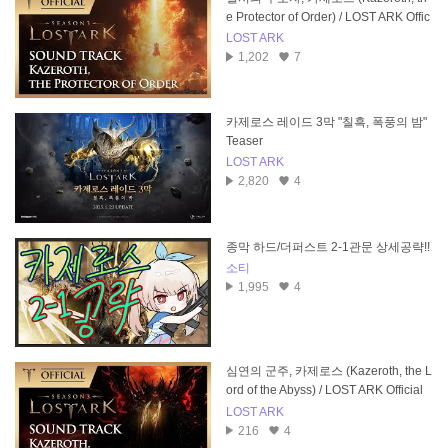
e Protector of Order) / LOST ARK Offic
ial Soundtrack
LOST ARK
1,202
7
카제로스 레이드 3막 "칠흑, 폭풍의 밤"
Teaser
LOST ARK
2,820
4
종막 하드/더퍼스트 2-1관문 상세공략!!
소티
1,995
4
심연의 군주, 카제로스 (Kazeroth, the L
ord of the Abyss) / LOST ARK Official
Soundtrack
LOST ARK
216
4