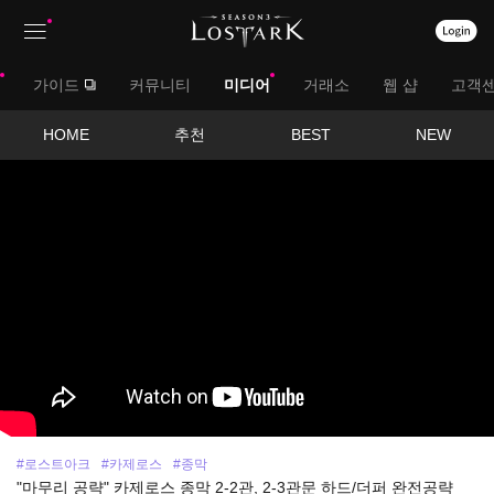
상
대
가이드
커뮤니티
미디어
거래소
웹 샵
고객
단
메
메
서
HOME
추천
BEST
NEW
뉴
영
뉴
브
상
보
메
기
뉴
#로스트아크
#카제로스
#종막
"마무리 공략" 카제로스 종막 2-2관, 2-3관문 하드/더퍼 완전공략