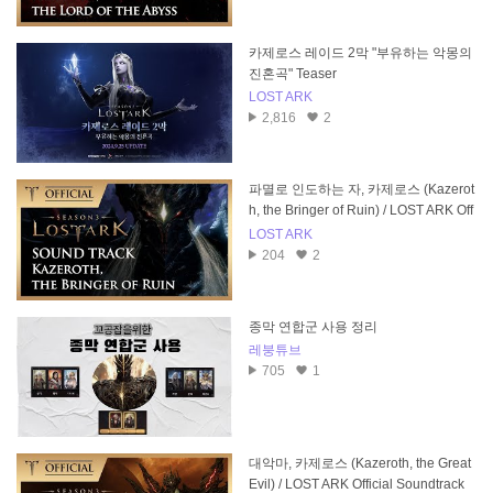
카제로스 레이드 2막 "부유하는 악몽의
진혼곡" Teaser
LOST ARK
2,816
2
파멸로 인도하는 자, 카제로스 (Kazerot
h, the Bringer of Ruin) / LOST ARK Off
icial Soundtrack
LOST ARK
204
2
종막 연합군 사용 정리
레붕튜브
705
1
대악마, 카제로스 (Kazeroth, the Great
Evil) / LOST ARK Official Soundtrack