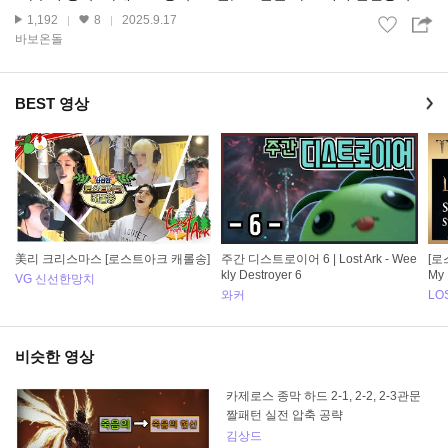
1,192
8
2025.9.17
바보온돌
BEST 영상
美리 크리스마스 [로스트아크 캐롤송]
주간 디스트로이어 6 | Lost Ark - Wee
[로
kly Destroyer 6
My 
VG 신선한망치
와커
LO
비슷한 영상
카제로스 종막 하드 2-1, 2-2, 2-3관문
짤패턴 실전 압축 공략
김상드