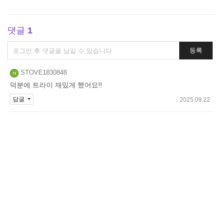
댓글
1
댓
등록
글
쓰
STOVE1830848
기
덕분에 트라이 재밌게 했어요!!
답글
2025.09.22