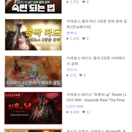
1,751
8
카제로스 종막 하드 2관문 전체 완벽 공
략 (컨닝페이퍼)
삔뿌슈
1,254
6
카제로스 레이드 종막 2관문 사막페이
즈 공략
우우지
272
0
카제로스 레이드 "최후의 날" Teaser | L
OST ARK - Kazeroth Raid "The Final
Day"
LOST ARK
4,039
11
질서의 수호자, 카제로스 (Kazeroth, th