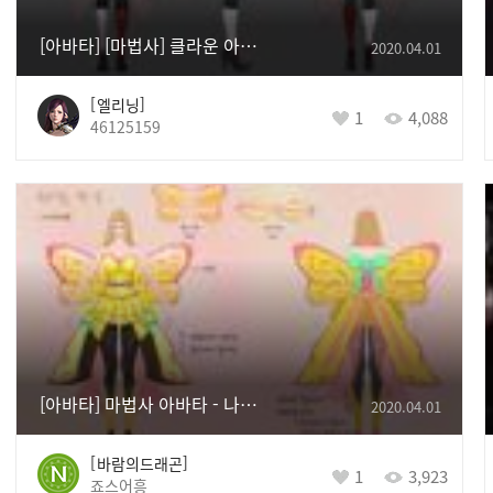
[아바타] [마법사] 클라운 아바타
2020.04.01
엘리닝
1
4,088
46125159
[아바타] 마법사 아바타 - 나비요정
2020.04.01
바람의드래곤
1
3,923
죠스어흥