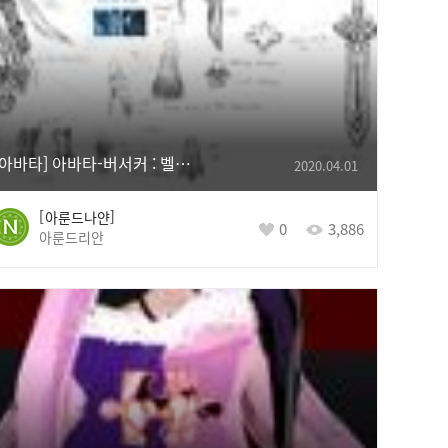
[아바타] 아바타-버서커 : 벨가누스 토벌의 증명 아바타
2020.04.01
아룬드나얀
0
3,886
아룬드리안