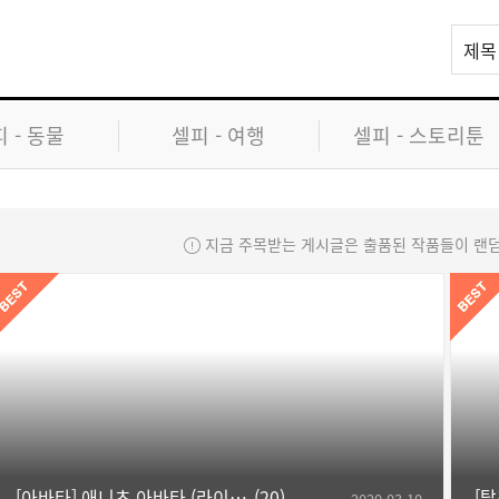
리
제목
스
트
검
 - 동물
셀피 - 여행
셀피 - 스토리툰
색
지금 주목받는 게시글은 출품된 작품들이 랜
[아바타] 애니츠 아바타 (라이더)
20