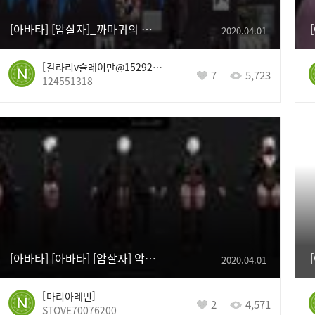
[아바타] [암살자]_까마귀의 푸른 깃털_Crow's Blue Feather
2020.04.01
칼라리v슐레이만@152922274
7
5,723
124551318
[아바타] [아바타] [암살자] 악마 추종자
2020.04.01
마리아레빈
2
4,571
STOVE70076200