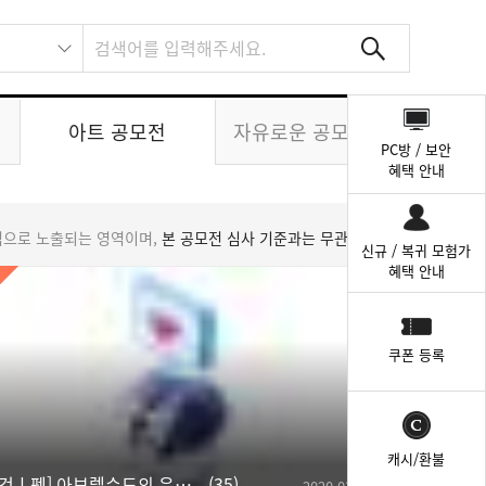
퀵
아트 공모전
자유로운 공모 의견
메
PC방 / 보안
뉴
혜택 안내
덤으로 노출되는 영역이며,
본 공모전 심사 기준과는 무관
합니다.
신규 / 복귀 모험가
혜택 안내
쿠폰 등록
캐시/환불
[탈것ㅣ펫] 아브렐슈드의 은밀한 애정
35