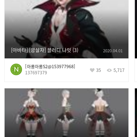
[아바타] [암살자] 블러디 나잇
3
2020.04.01
아롱아롱S2@153977968
35
5,717
137697379