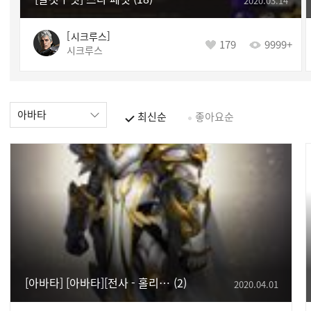
2020.03.14
시크루스
179
9999+
시크루스
아바타
최신순
좋아요순
[아바타] [아바타][전사 - 홀리나이트]
2
2020.04.01