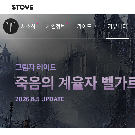
내비게이션
이
벤
새소식
게임정보
가이드
커뮤니티
트
&
업
데
이
트