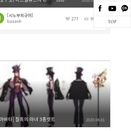
2020.03.20
시노부피규어
277
9999+
baaaoh
TOP
[아바타] 칠흑의 마녀 3종셋트
2020.04.01