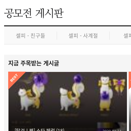
셀피 - 친구들
셀피 - 사계절
셀피
지금 주목받는 게시글
[탈것ㅣ펫] 스타 페럿
18