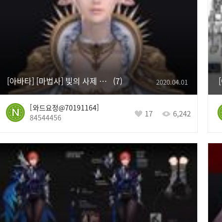
[아바타] [마법사] 빛의 사제 아바타
7
2020.04.01
와드요정@70191164
17
6,242
84544456