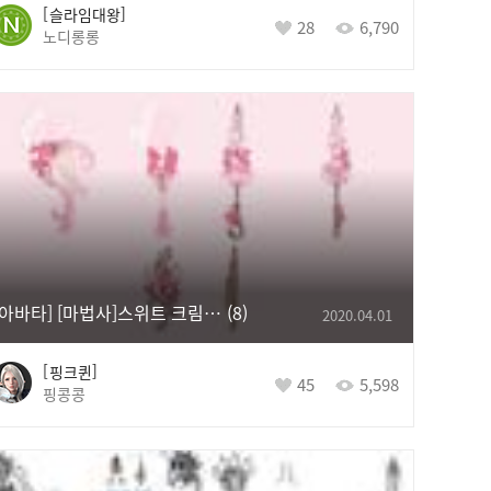
슬라임대왕
28
6,790
노디롱롱
[아바타] [마법사]스위트 크림 아바타
8
2020.04.01
핑크퀸
45
5,598
핑콩콩