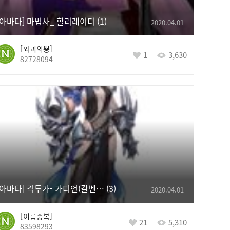
[아바타] 마법사_ 할리레이디
1
2020.04.01
퐈괴의뿡
1
3,630
82728094
[아바타] 격투가- 가디언(칼벤투스ver)
3
2020.04.01
이름중복
21
5,310
83598293