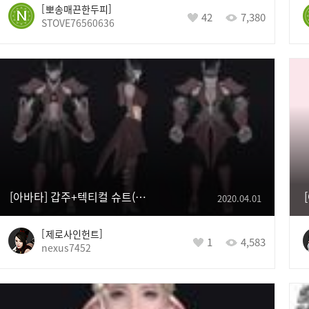
뽀송매끈한두피
42
7,380
STOVE76560636
[아바타] 갑주+텍티컬 슈트(격투가)
2020.04.01
제로사인헌트
1
4,583
nexus7452