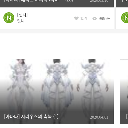
2020.03.10
밋니
154
9999+
밋니
[아바타] 시리우스의 축복
1
2020.04.01