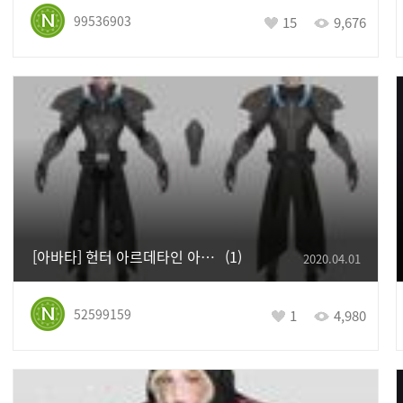
99536903
15
9,676
[아바타] 헌터 아르데타인 아바타
1
2020.04.01
52599159
1
4,980