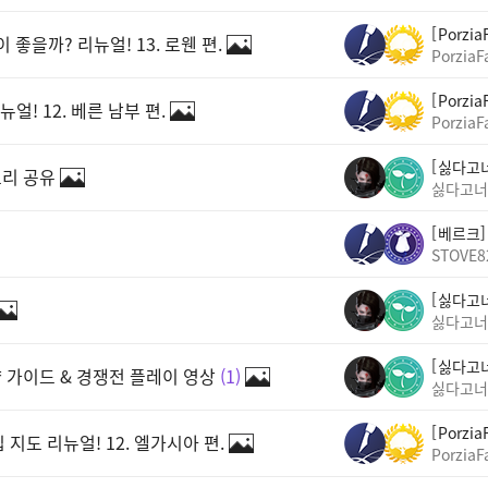
Porzia
좋을까? 리뉴얼! 13. 로웬 편.
PorziaF
Porzia
! 12. 베른 남부 편.
PorziaF
싫다고
트리 공유
싫다고너
베르크
STOVE8
싫다고
싫다고너
싫다고
략 가이드 & 경쟁전 플레이 영상
1
싫다고너
Porzia
도 리뉴얼! 12. 엘가시아 편.
PorziaF