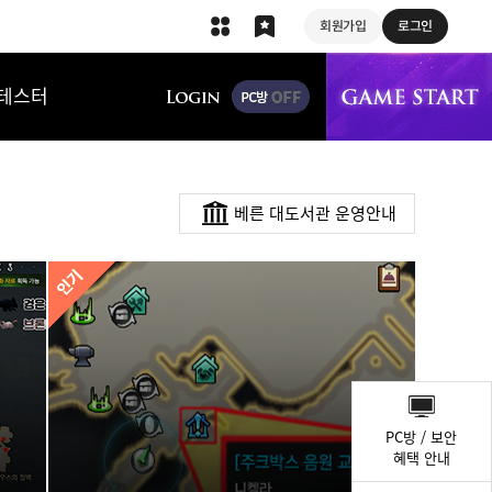
회원가입
로그인
상단 메뉴
테스터
베른 대도서관 운영안내
퀵
메
PC방 / 보안
뉴
혜택 안내