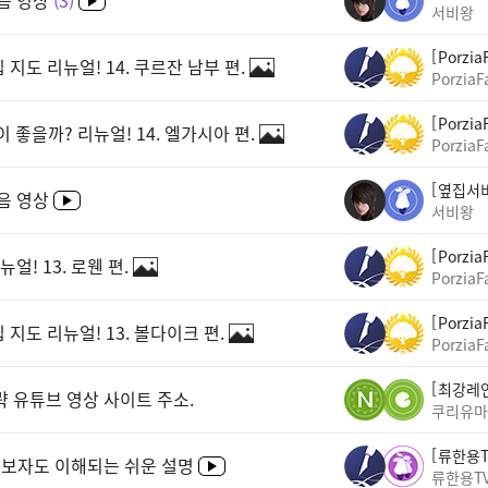
서비왕
Porzia
도 리뉴얼! 14. 쿠르잔 남부 편.
PorziaF
Porzia
 좋을까? 리뉴얼! 14. 엘가시아 편.
PorziaF
옆집서
음 영상
서비왕
Porzia
! 13. 로웬 편.
PorziaF
Porzia
도 리뉴얼! 13. 볼다이크 편.
PorziaF
최강레
략 유튜브 영상 사이트 주소.
쿠리유마
류한용
 초보자도 이해되는 쉬운 설명
류한용T