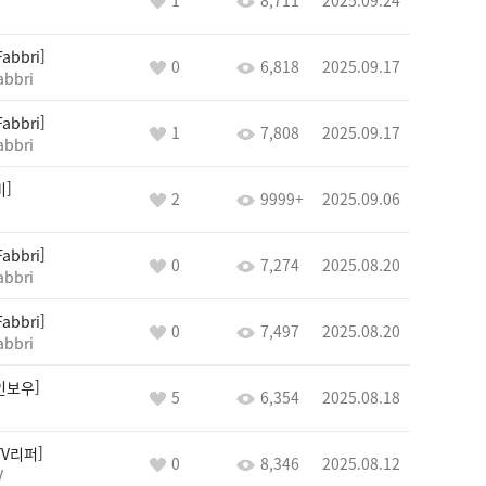
1
8,711
2025.09.24
Fabbri
0
6,818
2025.09.17
abbri
Fabbri
1
7,808
2025.09.17
abbri
비
2
9999+
2025.09.06
Fabbri
0
7,274
2025.08.20
abbri
Fabbri
0
7,497
2025.08.20
abbri
인보우
5
6,354
2025.08.18
TV리퍼
0
8,346
2025.08.12
V