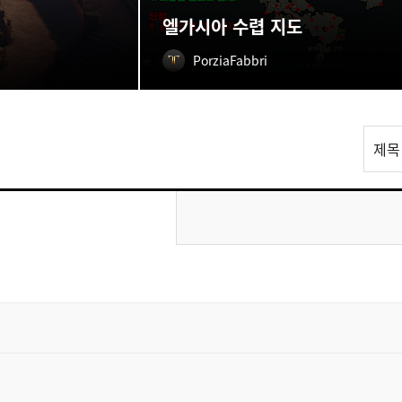
엘가시아 수렵 지도
PorziaFabbri
리
제목
스
트
검
색