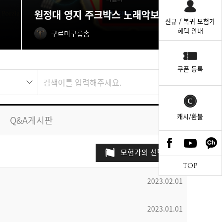
원정대 영지 주크박스 노래악보 획득처
신규 / 복귀 모험가
혜택 안내
구르미구름솜
쿠폰 등록
캐시/환불
Q&A게시판
모험가의 선택
TOP
2023.02.01
2023.01.01