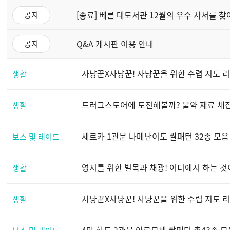
[종료] 베른 대도서관 12월의 우수 사서를 찾
공지
Q&A 게시판 이용 안내
공지
사냥꾼X사냥꾼! 사냥꾼을 위한 수렵 지도 리뉴
생활
드러그스토어에 도전해볼까? 물약 재료 채집 지
생활
세르카 1관문 나메난이도 짤패턴 32종 모음
보스 및 레이드
영지를 위한 벌목과 채광! 어디에서 하는 것이
생활
사냥꾼X사냥꾼! 사냥꾼을 위한 수렵 지도 리뉴
생활
4막 하드 2관문 아르모체 짤패턴 총43종 모