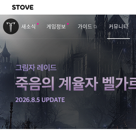
내비게이션
이
벤
새소식
게임정보
가이드
커뮤니티
트
&
업
데
이
트