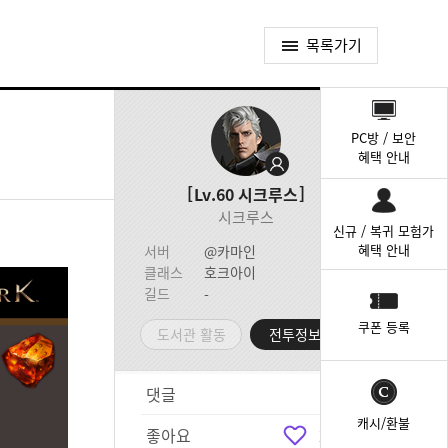
목록가기
퀵
메
PC방 / 보안
뉴
혜택 안내
Lv.60
시크루스
시크루스
신규 / 복귀 모험가
혜택 안내
서버
@카마인
클래스
호크아이
길드
-
쿠폰 등록
도서관 활동
전투정보실
댓글
26
캐시/환불
좋아요
235