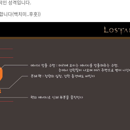
동적인 성격입니다.
니다(백치미..후훗))