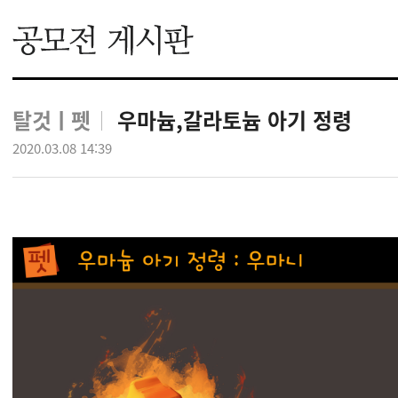
탈것ㅣ펫
우마늄,갈라토늄 아기 정령
2020.03.08 14:39