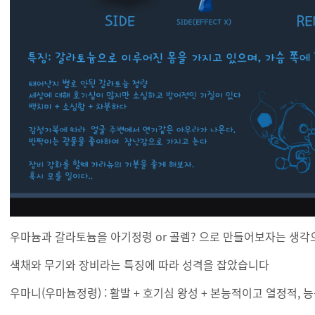
우마늄과 갈라토늄을 아기정령 or 골렘? 으로 만들어보자는 생
색채와 무기와 장비라는 특징에 따라 성격을 잡았습니다
우마니(우마늄정령) : 활발 + 호기심 왕성 + 본능적이고 열정적,