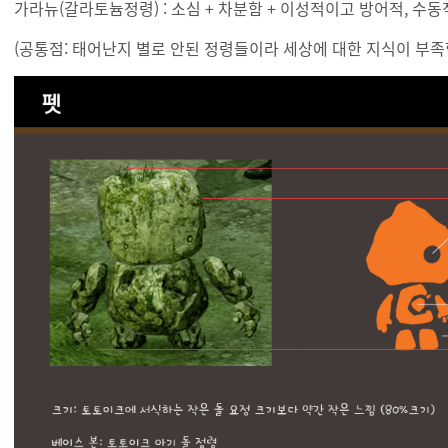
가라뉴(갈라토늄정령) : 소심 + 차분함 + 이성적이고 방어적, 수
(공통점: 태어난지 별로 안된 정령들이라 세상에 대한 지식이 부족합