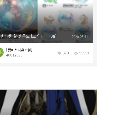
[탈것ㅣ펫] 탈것 응모 [오 영롱한 비눗방울]
38
2020.03.11
짬에서나온버블
379
9999+
40012896