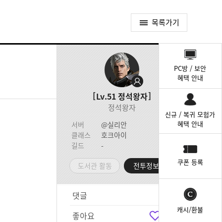
목록가기
퀵
메
PC방 / 보안
뉴
혜택 안내
Lv.51
정석왕자
정석왕자
신규 / 복귀 모험가
혜택 안내
서버
@실리안
클래스
호크아이
길드
-
쿠폰 등록
도서관 활동
전투정보실
댓글
0
캐시/환불
좋아요
1