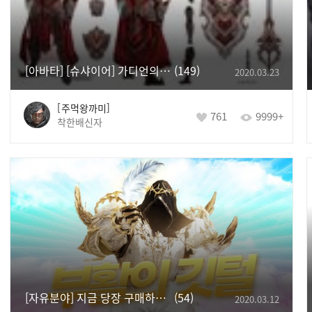
[아바타] [슈샤이어] 가디언의 축복 아바타
149
2020.03.23
주먹왕까미
761
9999+
착한배신자
[자유분야] 지금 당장 구매하세요!!! ★☆부활의 깃털☆★
54
2020.03.12