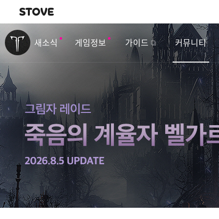
내비게이션
이
벤
새소식
게임정보
가이드
커뮤니티
트
&
업
데
이
트