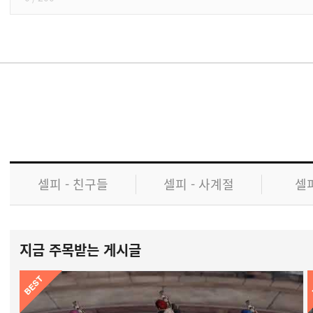
셀피 - 친구들
셀피 - 사계절
셀피
지금 주목받는 게시글