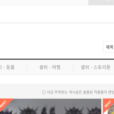
리
제목
스
트
검
 - 동물
셀피 - 여행
셀피 - 스토리툰
색
지금 주목받는 게시글은 출품된 작품들이 랜