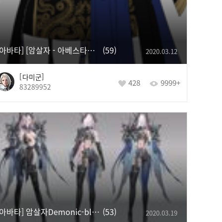
[아바타] [암살자 - 아베스타의 날개]
59
2020.03.12
다미군
428
9999+
83289952
[아바타] 암살자Demonic-blue Evil
53
2020.03.19