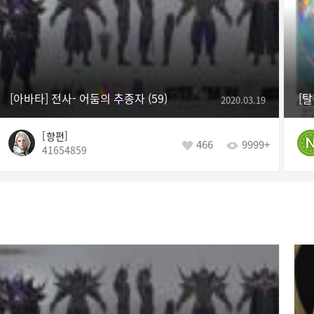
[아바타] 전사- 어둠의 추종자
59
2020.03.19
향편
466
9999+
41654859