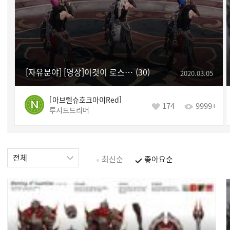
[자유분야] [영상]이것이 로스트아크다
30
2020.03.05
아브렐슈호크아이Red
174
9999+
루시드드리머
전체
최신순
좋아요순