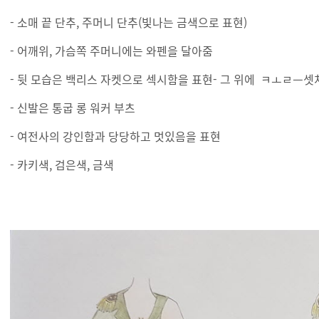
- 소매 끝 단추, 주머니 단추(빛나는 금색으로 표현)
- 어깨위, 가슴쪽 주머니에는 와펜을 달아줌
- 뒷 모습은 백리스 자켓으로 섹시함을 표현- 그 위에 ㅋㅗㄹㅡ
- 신발은 통굽 롱 워커 부츠
- 여전사의 강인함과 당당하고 멋있음을 표현
- 카키색, 검은색, 금색