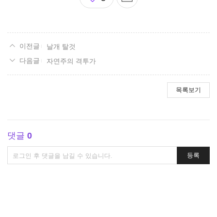
아
요
날개 탈것
자연주의 격투가
목록보기
댓글
0
댓
등록
글
쓰
기