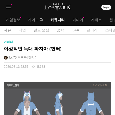
상
대
게임정보
가이드
커뮤니티
미디어
거래소
웹 
단
메
서
자유
직업
길드 모집
공략
Q&A
갤러리
스타일
메
뉴
공
브
아바타
모
뉴
전
메
야성적인 늑대 파자마 (헌터)
게
뉴
Lv.70
뿌삐빠
핫멍이
시
판
2020.03.13 22:57
5,183